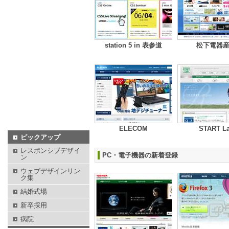
station 5 in 表参道
松下電器
ELECOM
START L
ピックアップ
レスポンシブデザイ
PC・電子機器の新着登録
ン
ウェブデザインリン
ク集
結婚式場
新卒採用
病院