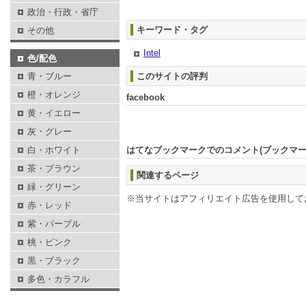
政治・行政・省庁
キーワード・タグ
その他
Intel
色/配色
青・ブルー
このサイトの評判
橙・オレンジ
facebook
黄・イエロー
灰・グレー
白・ホワイト
はてなブックマークでのコメント(ブックマ
茶・ブラウン
関連するページ
緑・グリーン
※当サイトはアフィリエイト広告を使用して
赤・レッド
紫・パープル
桃・ピンク
黒・ブラック
多色・カラフル