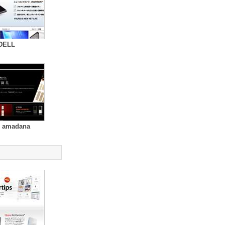
DELL
i amadana