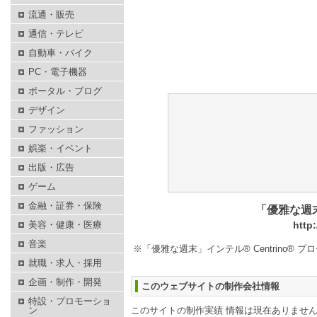
流通・販売
通信・テレビ
自動車・バイク
PC・電子機器
ポータル・ブログ
デザイン
ファッション
娯楽・イベント
出版・広告
ゲーム
金融・証券・保険
「優雅な週末
美容・健康・医療
http
音楽
※「優雅な週末」インテル® Centrino
就職・求人・採用
企画・制作・開発
このウェブサイトの制作会社情報
特設・プロモーショ
ン
このサイトの制作実績 情報は現在ありませ