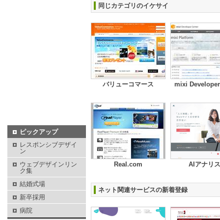
同じカテゴリのイケサイ
バリューコマース
mixi Developer
ピックアップ
レスポンシブデザイ
ン
ウェブデザインリン
Real.com
AIアナリ
ク集
結婚式場
ネット関連サービスの新着登録
新卒採用
病院