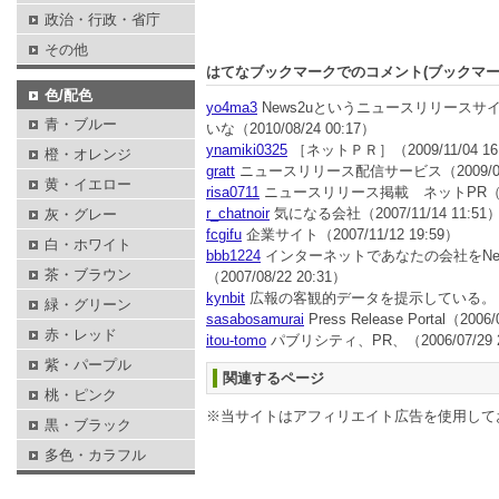
政治・行政・省庁
その他
はてなブックマークでのコメント(ブックマ
色/配色
yo4ma3
News2uというニュースリリース
青・ブルー
いな
（2010/08/24 00:17）
ynamiki0325
［ネットＰＲ］
（2009/11/04 1
橙・オレンジ
gratt
ニュースリリース配信サービス
（2009/0
黄・イエロー
risa0711
ニュースリリース掲載 ネットPR
（
r_chatnoir
気になる会社
（2007/11/14 11:51
灰・グレー
fcgifu
企業サイト
（2007/11/12 19:59）
白・ホワイト
bbb1224
インターネットであなたの会社をNew
茶・ブラウン
（2007/08/22 20:31）
kynbit
広報の客観的データを提示している。
緑・グリーン
sasabosamurai
Press Release Portal
（2006/
赤・レッド
itou-tomo
パブリシティ、PR、
（2006/07/29
紫・パープル
関連するページ
桃・ピンク
※当サイトはアフィリエイト広告を使用して
黒・ブラック
多色・カラフル