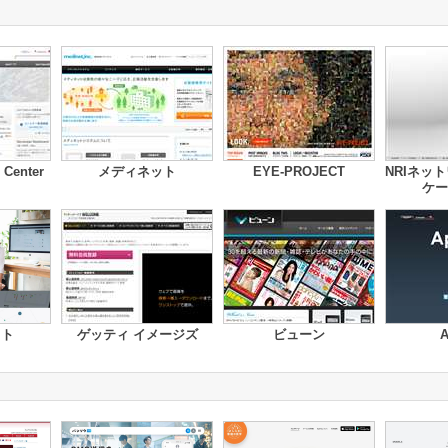
 Center
メディネット
EYE-PROJECT
NRIネッ
ケー
スト
ゲッティ イメージズ
ビューン
A