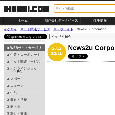
ホーム
制作会社データベース
仕事情報
イケサイ
›
ネット関連サービス
›
白・ホワイト
›
News2u Corporation
イケサイ紹介
News2u Cor
WEBサイトカテゴリ
2012
10/15
企業・コーポレート
ネット関連サービス
オンラインショッ
プ・EC
スポーツ
ニュース
生活
教育・学校
飲・食
旅行・交通