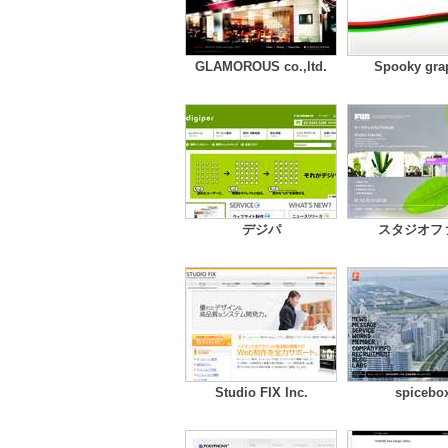
GLAMOROUS co.,ltd.
Spooky gra
デジパ
スタジオフ
Studio FIX Inc.
spicebo