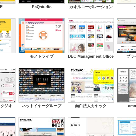
RE
PaQstudio
カオルコーポレーション
ス
モノトライブ
DEC Management Office
ブラ
スタジオ
ネットイヤーグループ
面白法人カヤック
ama