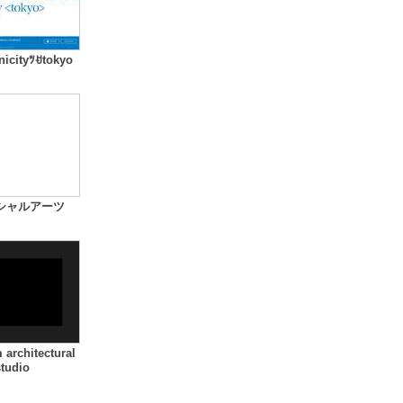
icityﾂꀀtokyo
シャルアーツ
 architectural
tudio