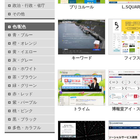
政治・行政・省庁
ブリコルール
L.SQUA
その他
色/配色
青・ブルー
橙・オレンジ
黄・イエロー
キーワード
フィフ
灰・グレー
白・ホワイト
茶・ブラウン
緑・グリーン
赤・レッド
紫・パープル
トライム
博報堂アイ・
桃・ピンク
黒・ブラック
多色・カラフル