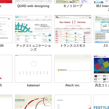
c
QUAD web designing
キノトロープ
IBJ Inte
GN
テックコミュニケーショ
トランスコスモス
J
ンズ
S
katamari
Atech inc.
共立コミ