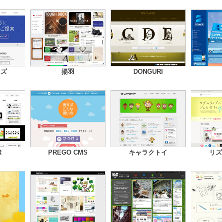
イズ
揚羽
DONGURI
R
PREGO CMS
キャラクトイ
リズ