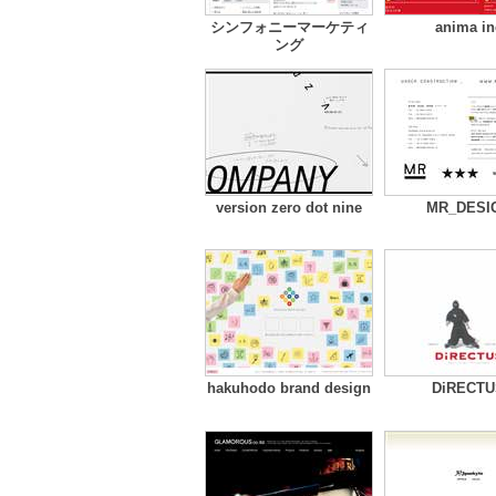
シンフォニーマーケティ
anima in
ング
version zero dot nine
MR_DESI
hakuhodo brand design
DiRECTU