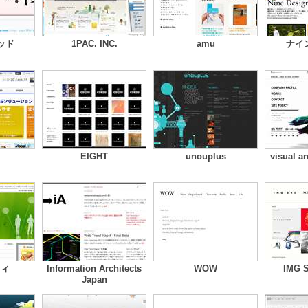
ッド
1PAC. INC.
amu
ナイ
EIGHT
unouplus
visual a
フィ
Information Architects
WOW
IMG 
Japan