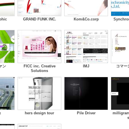
phic
GRAND FUNK INC.
Kom&Co.corp
Synchron
ァン
FICC inc. Creative
IMJ
コマー
Solutions
x
hers design tour
Pile Driver
milligram
s