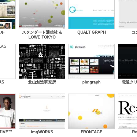
エル
スタンダード通信社 &
QUALT GRAPH
コ
LOWE TOKYO
AS
北山創造研究所
phr.graph
電通ク
TIVE™
imgWORKS
FRONTAGE
Re