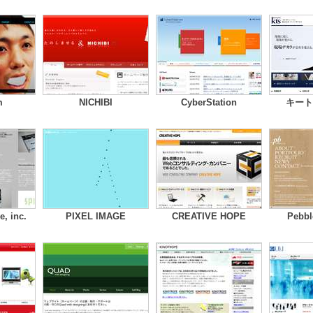
m
NICHIBI
CyberStation
キート
e, inc.
PIXEL IMAGE
CREATIVE HOPE
Pebbl