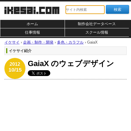
ホーム
制作会社データベース
仕事情報
スクール情報
イケサイ
›
企画・制作・開発
›
多色・カラフル
›
GaiaX
イケサイ紹介
GaiaX のウェブデザイン
2012
10/15