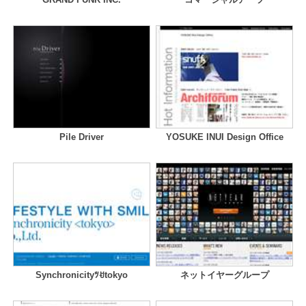
Pile Driver
YOSUKE INUI Design Office
Synchronicityﾂꀀtokyo
ネットイヤーグループ