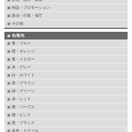
特設・プロモーション
政治・行政・省庁
その他
色/配色
青・ブルー
橙・オレンジ
黄・イエロー
灰・グレー
白・ホワイト
茶・ブラウン
緑・グリーン
赤・レッド
紫・パープル
桃・ピンク
黒・ブラック
多色・カラフル