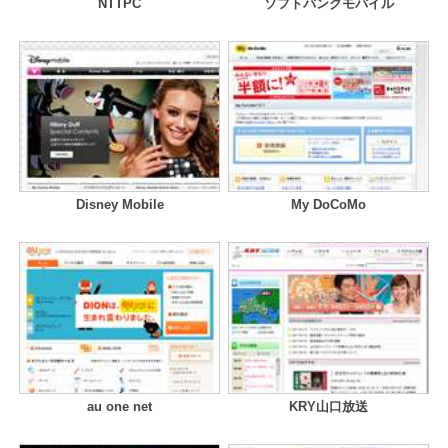
NTTPC
ソフトバンクモバイル
Disney Mobile
My DoCoMo
au one net
KRY山口放送