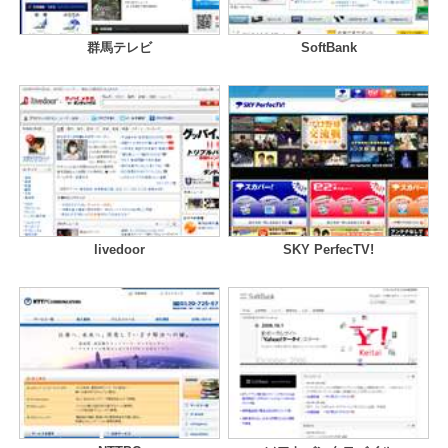
群馬テレビ
SoftBank
livedoor
SKY PerfecTV!