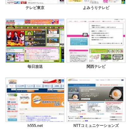
テレビ東京
よみうりテレビ
毎日放送
関西テレビ
h555.net
NTTコミュニケーションズ