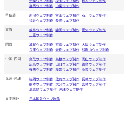
千葉ウェブ制作
埼玉ウェブ制作
栃木ウェブ制作
群馬ウェブ制作
山梨ウェブ制作
甲信越
新潟ウェブ制作
富山ウェブ制作
石川ウェブ制作
福井ウェブ制作
長野ウェブ制作
東海
岐阜ウェブ制作
静岡ウェブ制作
愛知ウェブ制作
三重ウェブ制作
関西
滋賀ウェブ制作
京都ウェブ制作
大阪ウェブ制作
兵庫ウェブ制作
奈良ウェブ制作
和歌山ウェブ制作
中国･四国
鳥取ウェブ制作
島根ウェブ制作
岡山ウェブ制作
広島ウェブ制作
山口ウェブ制作
徳島ウェブ制作
香川ウェブ制作
愛媛ウェブ制作
高知ウェブ制作
九州･沖縄
福岡ウェブ制作
佐賀ウェブ制作
長崎ウェブ制作
熊本ウェブ制作
大分ウェブ制作
宮崎ウェブ制作
鹿児島ウェブ制作
沖縄ウェブ制作
日本国外
日本国外ウェブ制作