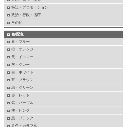
特設・プロモーション
政治・行政・省庁
その他
色/配色
青・ブルー
橙・オレンジ
黄・イエロー
灰・グレー
白・ホワイト
茶・ブラウン
緑・グリーン
赤・レッド
紫・パープル
桃・ピンク
黒・ブラック
多色・カラフル