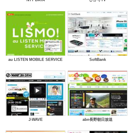
au LISTEN MOBILE SERVICE
SoftBank
J-WAVE
abn長野朝日放送