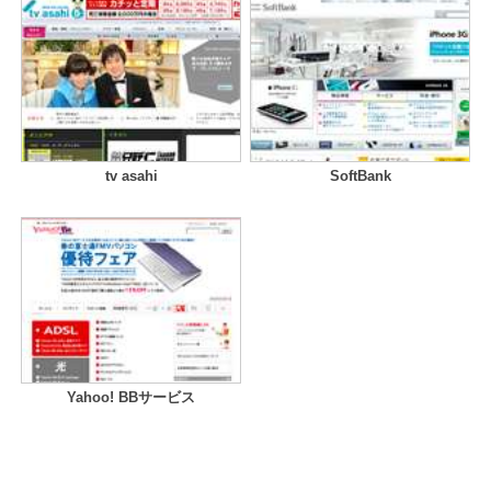
tv asahi
SoftBank
Yahoo! BBサービス