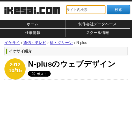
ホーム
制作会社データベース
仕事情報
スクール情報
イケサイ
›
通信・テレビ
›
緑・グリーン
›
N-plus
イケサイ紹介
N-plusのウェブデザイン
2012
10/15