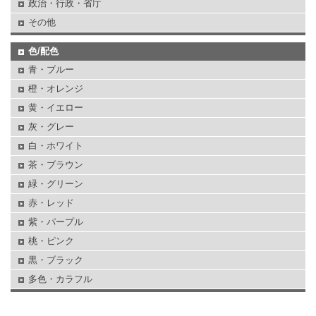
政治・行政・省庁
その他
色/配色
青・ブルー
橙・オレンジ
黄・イエロー
灰・グレー
白・ホワイト
茶・ブラウン
緑・グリーン
赤・レッド
紫・パープル
桃・ピンク
黒・ブラック
多色・カラフル