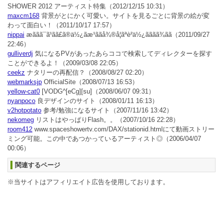
SHOWER 2012 アーティスト特集
（2012/12/15 10:31）
maxcm168
背景がとにかく可愛い。サイトを見るごとに背景の絵が変
わって面白い！
（2011/10/17 17:57）
nippai
æããã¯ã¹ãã£ã®ä½¿ãæ¹ããå¾®å¦ãªè²ä½¿ãããã¾ãã
（2011/09/27
22:46）
gulliverdj
気になるPVがあったあらココで検索してディレクターを探す
ことができるよ！
（2009/03/08 22:05）
ceekz
ナタリーの再配信？
（2008/08/27 02:20）
webmarksjp
OfficialSite
（2008/07/13 16:53）
yellow-cat0
[VODG^[eCg][su]
（2008/06/07 09:31）
nyanpoco
良デザインのサイト
（2008/01/11 16:13）
v2hotpotato
参考/勉強になるサイト
（2007/11/16 13:42）
nekomeg
リストはやっぱりFlash。。
（2007/10/16 22:28）
room412
www.spaceshowertv.com/DAX/stationid.htmlにて動画ストリー
ミング可能。この中であつかっているアーティスト◎
（2006/04/07
00:06）
関連するページ
※当サイトはアフィリエイト広告を使用しております。