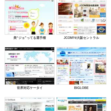
美“ジョ”ってる選手権
JCOMﾂꀀ大阪セントラル
世界対応ケータイ
BIGLOBE