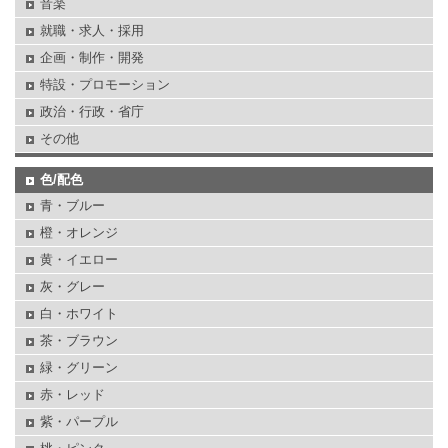
音楽
就職・求人・採用
企画・制作・開発
特設・プロモーション
政治・行政・省庁
その他
色/配色
青・ブルー
橙・オレンジ
黄・イエロー
灰・グレー
白・ホワイト
茶・ブラウン
緑・グリーン
赤・レッド
紫・パープル