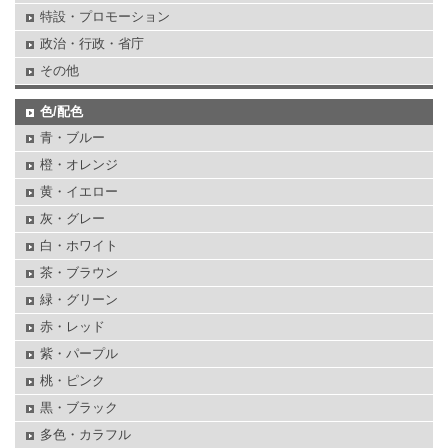
特設・プロモーション
政治・行政・省庁
その他
色/配色
青・ブルー
橙・オレンジ
黄・イエロー
灰・グレー
白・ホワイト
茶・ブラウン
緑・グリーン
赤・レッド
紫・パープル
桃・ピンク
黒・ブラック
多色・カラフル