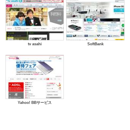
tv asahi
SoftBank
Yahoo! BBサービス