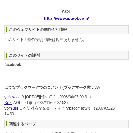
AOL
http://www.jp.aol.com/
このウェブサイトの制作会社情報
このサイトの制作実績 情報は現在ありません。
このサイトの評判
facebook
はてなブックマークでのコメント(ブックマーク数：
58
)
yellow-cat0
[ORDõE|[^][voC_]
（2008/06/07 09:31）
Ko-0
AOL 仕事
（2007/11/02 07:52）
yomiusi
日本語対応が充実してそうなbitcometなあ
（2007/05/28
14:30）
関連するページ