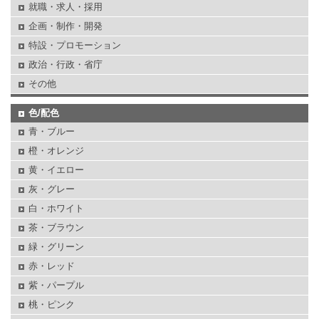
就職・求人・採用
企画・制作・開発
特設・プロモーション
政治・行政・省庁
その他
色/配色
青・ブルー
橙・オレンジ
黄・イエロー
灰・グレー
白・ホワイト
茶・ブラウン
緑・グリーン
赤・レッド
紫・パープル
桃・ピンク