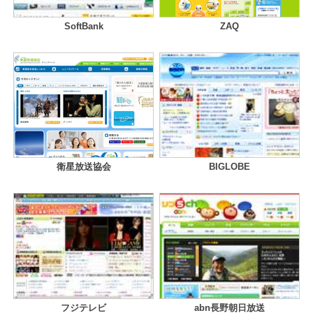
SoftBank
ZAQ
衛星放送協会
BIGLOBE
フジテレビ
abn長野朝日放送