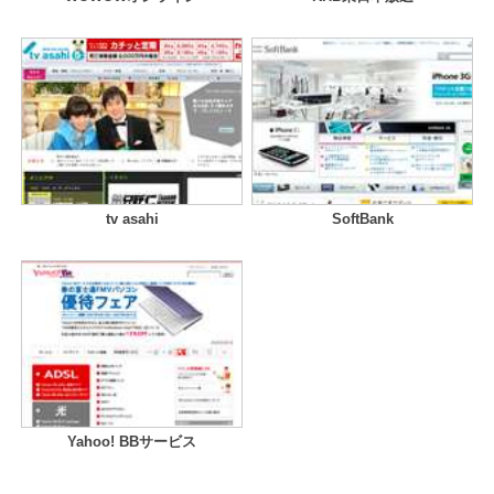
tv asahi
SoftBank
Yahoo! BBサービス