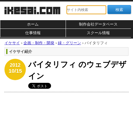
ホーム
制作会社データベース
仕事情報
スクール情報
イケサイ
›
企画・制作・開発
›
緑・グリーン
›
バイタリフィ
イケサイ紹介
バイタリフィ のウェブデザ
2012
10/15
イン