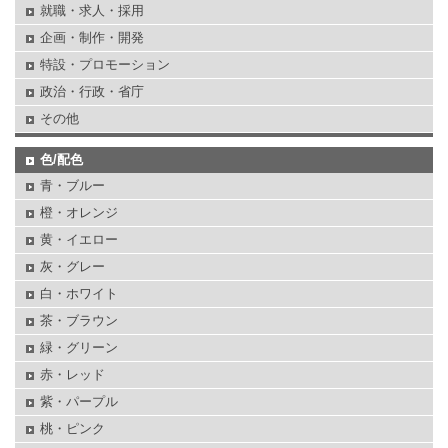
就職・求人・採用
企画・制作・開発
特設・プロモーション
政治・行政・省庁
その他
色/配色
青・ブルー
橙・オレンジ
黄・イエロー
灰・グレー
白・ホワイト
茶・ブラウン
緑・グリーン
赤・レッド
紫・パープル
桃・ピンク