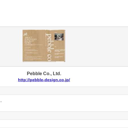
Pebble Co., Ltd.
http://pebble-design.co.jp/
ん。