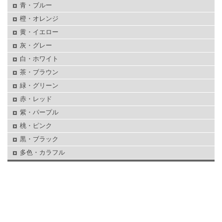
青・ブルー
橙・オレンジ
黄・イエロー
灰・グレー
白・ホワイト
茶・ブラウン
緑・グリーン
赤・レッド
紫・パープル
桃・ピンク
黒・ブラック
多色・カラフル