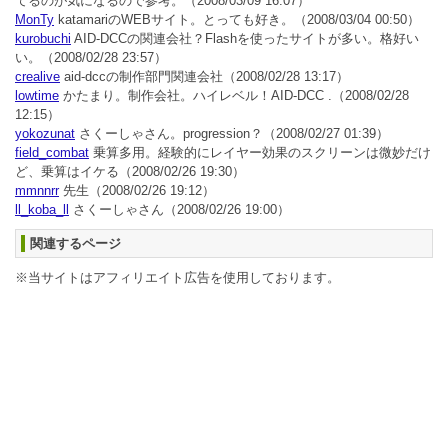
てるのが気になるので参考。
（2008/03/09 16:07）
MonTy
katamariのWEBサイト。とっても好き。
（2008/03/04 00:50）
kurobuchi
AID-DCCの関連会社？Flashを使ったサイトが多い。格好い
い。
（2008/02/28 23:57）
crealive
aid-dccの制作部門関連会社
（2008/02/28 13:17）
lowtime
かたまり。制作会社。ハイレベル！AID-DCC .
（2008/02/28
12:15）
yokozunat
さくーしゃさん。progression？
（2008/02/27 01:39）
field_combat
乗算多用。経験的にレイヤー効果のスクリーンは微妙だけ
ど、乗算はイケる
（2008/02/26 19:30）
mmnnrr
先生
（2008/02/26 19:12）
ll_koba_ll
さくーしゃさん
（2008/02/26 19:00）
関連するページ
※当サイトはアフィリエイト広告を使用しております。