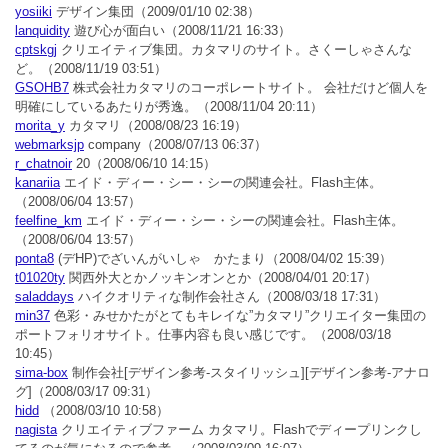
yosiiki
デザイン集団
（2009/01/10 02:38）
lanquidity
遊び心が面白い
（2008/11/21 16:33）
cptskgj
クリエイティブ集団。カタマリのサイト。さくーしゃさんな
ど。
（2008/11/19 03:51）
GSOHB7
株式会社カタマリのコーポレートサイト。 会社だけど個人を
明確にしているあたりが秀逸。
（2008/11/04 20:11）
morita_y
カタマリ
（2008/08/23 16:19）
webmarksjp
company
（2008/07/13 06:37）
r_chatnoir
20
（2008/06/10 14:15）
kanariia
エイド・ディー・シー・シーの関連会社。Flash主体。
（2008/06/04 13:57）
feelfine_km
エイド・ディー・シー・シーの関連会社。Flash主体。
（2008/06/04 13:57）
ponta8
(デHP)でざいんがいしゃ かたまり
（2008/04/02 15:39）
t01020ty
関西外大とかノッキンオンとか
（2008/04/01 20:17）
saladdays
ハイクオリティな制作会社さん
（2008/03/18 17:31）
min37
色彩・みせかたがとてもキレイな”カタマリ”クリエイター集団の
ポートフォリオサイト。仕事内容も良い感じです。
（2008/03/18
10:45）
sima-box
制作会社[デザイン参考-スタイリッシュ][デザイン参考-アナロ
グ]
（2008/03/17 09:31）
hidd
（2008/03/10 10:58）
nagista
クリエイティブファーム カタマリ。Flashでディープリンクし