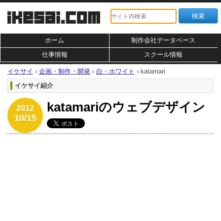
ホーム
制作会社データベース
仕事情報
スクール情報
イケサイ
›
企画・制作・開発
›
白・ホワイト
›
katamari
イケサイ紹介
katamariのウェブデザイン
2012
10/15