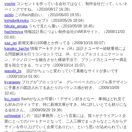
yoshiii
コンセントを作っている会社ではなく、制作会社だって。いいネ
ーミングですね。
（2010/08/17 16:28）
asblo
このflash面白い。
（2010/06/03 19:55）
kimidorikinoko
コンセプト
（2010/05/26 18:04）
hikute_amata
うちで見たら重い
（2010/05/08 18:45）
hashimoya
情報設計系につよい制作会社のWEBサイト。
（2009/11/03
03:43）
saz_go
新潮文庫の100冊とか作ってる
（2009/10/16 00:07）
kanako_taicho
情報アーキテクチャ（IA）設計とユーザー経験重視によ
る問題解決を行うコンセントでは、IA、ビジュアルコミュニケーショ
ン、テクノロジーを融合させた構築手法で、ブランド力とユーザー満足
度を両立できる、ウェブサ
（2009/10/14 15:07）
wasabi_ts
設計がちょっと変わっていて素敵なサイトが多いです
（2009/10/14 01:00）
kyaraway
ブログが”ブロッコリ”ｗ グレーベースのシンプル系デザイン
に手書きの図説入れてるあたりのバランス感が好き。
（2009/10/09
10:41）
ku_marin
flashがなんか可愛い！デザイン好きだなー、事例はどれ見て
も好みのサイトです。特に新潮文庫がすき。IAに詳しいとても頼りにな
る会社さん。
（2009/09/29 19:38）
ushiwatat
|この「設計事務所」という言葉には、我々がクライアント企
業にとってのパートナーとなって、二人三脚でまっさらなところからデ
ザインを作り上げていく企業でありたい、という思いが込められていま