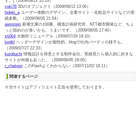
す。|
（2009/09/22 10:15）
yuki78
3Dのオブジェクト
（2009/08/13 13:06）
hideki_a
ユーザー体験のデザイン。企業サイト・化粧品サイトなどの実
績多数。
（2009/08/05 21:54）
aienstein
新潮文庫の100冊、構造計画研究所、NTT都市開発など、ちょ
っと固めのが多いかも。うまいです。
（2009/08/05 17:40）
stj064
大御所リニューアル
（2009/07/29 19:10）
lordkf
ヘッダーデザインが個性的。blogで社内パーティの様子も。
（2009/07/27 22:33）
kurobuchi
情報設計を得意とする制作会社。実績見たら個人的に好きな
サイトが何個もあった。
（2008/06/05 18:00）
r_chatnoir
このFlashよくわからない
（2007/11/02 19:11）
関連するページ
※当サイトはアフィリエイト広告を使用しております。