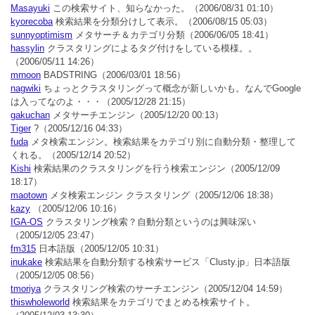
Masayuki
この検索サイト、知らなかった。
（2006/08/31 01:10）
kyorecoba
検索結果を分類分けして表示。
（2006/08/15 05:03）
sunnyoptimism
メタサーチ＆カテゴリ分類
（2006/06/05 18:41）
hassylin
クラスタリングによるタグ付けをしている模様。。
（2006/05/11 14:26）
mrnoon
BADSTRING
（2006/03/01 18:56）
nagwiki
ちょっとクラスタリングって概念が新しいかも。なんでGoogle
は入ってなのよ・・・
（2005/12/28 21:15）
gakuchan
メタサーチエンジン
（2005/12/20 00:13）
Tiger
?
（2005/12/16 04:33）
fuda
メタ検索エンジン。検索結果をカテゴリ別に自動分類・整理して
くれる。
（2005/12/14 20:52）
Kishi
検索結果のクラスタリングを行う検索エンジン
（2005/12/09
18:17）
maotown
メタ検索エンジン クラスタリング
（2005/12/06 18:38）
kazy
（2005/12/06 10:16）
IGA-OS
クラスタリング検索？自動分類というのは興味深い
（2005/12/05 23:47）
fm315
日本語版
（2005/12/05 10:31）
inukake
検索結果を自動分類する検索サービス「Clusty.jp」日本語版
（2005/12/05 08:56）
tmoriya
クラスタリング検索のサーチエンジン
（2005/12/04 14:59）
thiswholeworld
検索結果をカテゴリでまとめる検索サイト。