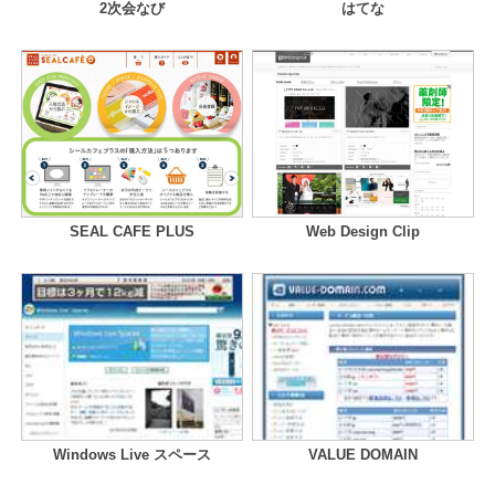
2次会なび
はてな
SEAL CAFE PLUS
Web Design Clip
Windows Live スペース
VALUE DOMAIN