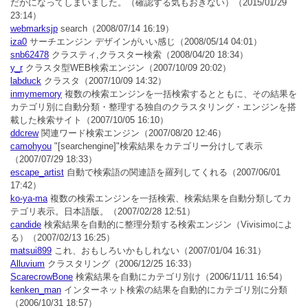
だかになってしまいました。（確認する気もおきない）
（2015/01/29
23:14）
webmarksjp
search
（2008/07/14 16:19）
iza0
サーチエンジン デザインがいい感じ
（2008/05/14 04:01）
snb62478
クラスティ,クラスター検索
（2008/04/20 18:34）
y_r
クラスタ型WEB検索エンジン
（2007/10/09 20:02）
labduck
クラスタ
（2007/10/09 14:32）
inmymemory
複数の検索エンジンを一括検索するとともに、その結果を
カテゴリ別に自動分類・整理する独自のクラスタリング・エンジンを搭
載した検索サイト
（2007/10/05 16:10）
ddcrew
関連ワード検索エンジン
（2007/08/20 12:46）
camohyou
"[searchengine]"検索結果をカテゴリー分けして表示
（2007/07/29 18:33）
escape_artist
自動で検索語の関連語を羅列してくれる
（2007/06/01
17:42）
ko-ya-ma
複数の検索エンジンを一括検索、検索結果を自動分類してカ
テゴリ表示。日本語版。
（2007/02/28 12:51）
candide
検索結果を自動的に整理分類する検索エンジン（Vivisimoによ
る）
（2007/02/13 16:25）
matsui899
これ、おもしろいかもしれない
（2007/01/04 16:31）
Alluvium
クラスタリング
（2006/12/25 16:33）
ScarecrowBone
検索結果を自動にカテゴリ別け
（2006/11/11 16:54）
kenken_man
インターネット検索の結果を自動的にカテゴリ別に分類
（2006/10/31 18:57）