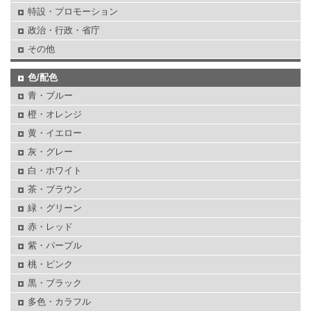
特設・プロモーション
政治・行政・省庁
その他
色/配色
青・ブルー
橙・オレンジ
黄・イエロー
灰・グレー
白・ホワイト
茶・ブラウン
緑・グリーン
赤・レッド
紫・パープル
桃・ピンク
黒・ブラック
多色・カラフル