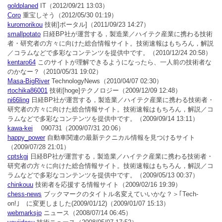
goldplaned
IT
（2012/09/21 13:03）
Coro
重宝しそう
（2012/05/30 01:19）
kuromorikou
技術]ポータル]
（2011/09/23 14:27）
smallpotato
日経BP社が運営する，製造業／ハイテク産業に携わる技術
者・研究者の方々に向けた総合情報サイト。技術速報はもちろん，解説
／コラムなどで多彩なコンテンツを提供中です。
（2010/12/24 20:58）
kentaro64
このサイトが理解できるようになったら、一人前の技術者な
のかなー？
（2010/05/31 19:02）
Masa-BigRiver
TechnologyNews
（2010/04/07 02:30）
rtochika86001
技術[hoge]テクノロジー
（2009/12/09 12:48）
ni66ling
日経BP社が運営する，製造業／ハイテク産業に携わる技術者・
研究者の方々に向けた総合情報サイト。技術速報はもちろん，解説／コ
ラムなどで多彩なコンテンツを提供中です。
（2009/09/14 13:11）
kawa-kei
090731
（2009/07/31 20:06）
happy_power
自動車関連の最新テクニカル情報を見つけるサイト
（2009/07/28 21:01）
cptskgj
日経BP社が運営する，製造業／ハイテク産業に携わる技術者・
研究者の方々に向けた総合情報サイト。技術速報はもちろん，解説／コ
ラムなどで多彩なコンテンツを提供中です。
（2009/05/13 00:37）
chinkouu
技術者を応援する情報サイト
（2009/02/16 19:39）
chess-news
ブックマークのタイトル名変えていいかな？＞｢Tech-
on!｣ に変更しました(2009/01/12)
（2009/01/07 15:13）
webmarksjp
ニュース
（2008/07/14 06:45）