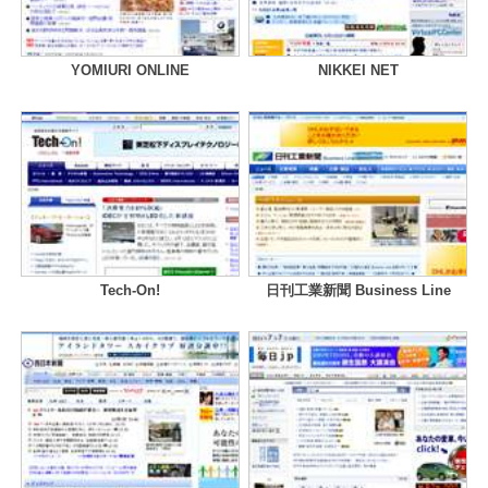
YOMIURI ONLINE
NIKKEI NET
Tech-On!
日刊工業新聞 Business Line