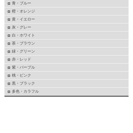
青・ブルー
橙・オレンジ
黄・イエロー
灰・グレー
白・ホワイト
茶・ブラウン
緑・グリーン
赤・レッド
紫・パープル
桃・ピンク
黒・ブラック
多色・カラフル