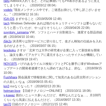
raitu
AdBlock入れてると、どの記事開いてもPR表示があるように見え
てしまうサイト。
（2020/03/12 08:04）
yodelx
“現在メンテナンス中です。ご迷惑お掛けして申し訳ございませ
ん。”
（2019/09/12 16:16）
IGA-OS
まずやること
（2019/05/09 12:48）
tach
Windows Defender あれば他のセキュリティーソフトは要らないだ
ろうと思っていたが、やっぱりそうらしい
（2019/04/26 22:08）
suyntory_junnama
VW、ソフトとハード分割発注へ 激変する部品供給
網
（2019/04/10 10:44）
j5ik2o
決済周りは別サービスに切り出して、改ざん検知の仕組みを入れ
るのがよさそう。
（2019/03/07 06:15）
legoboku
さすが「北米では大学の研究者が企業に入って新技術を開発
し、論文を書いてアカデミアに還元するといったサイクルが機能してい
る」
（2018/09/19 19:47）
NOV1975
バグのあるウイルス検知ソフトとPCを勝手に壊すWindowsア
ップデートの開発者逮捕できたら諦めてあげるよ、的な。
（2018/09/15
10:09）
Fushihara
国会議員で情報技術に関して知見のある山田太郎ポジション
の人欲しいなぁ
（2018/09/15 05:41）
kiri3
rssなくなった？
（2018/02/13 20:36）
hotman-love
【日経テクノロジーONLINE】
（2015/10/11 18:08）
y-kawaz
面白いニュース多いんだけど、有料なんだよなぁ…。月100円
くらいなら気楽に払えるんだけど。
（2014/08/07 13:30）
tan70
日経のテクノロジー
（2012/11/15 12:49）