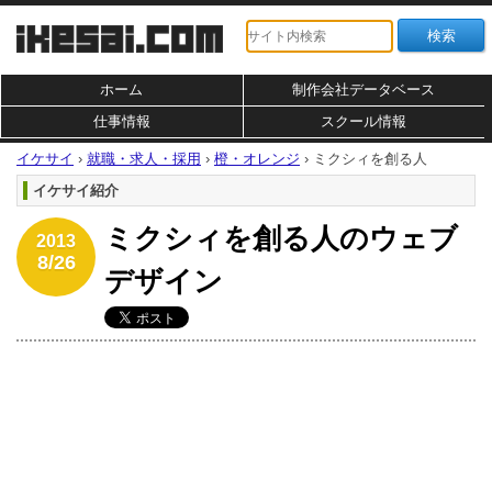
ホーム
制作会社データベース
仕事情報
スクール情報
イケサイ
›
就職・求人・採用
›
橙・オレンジ
›
ミクシィを創る人
イケサイ紹介
ミクシィを創る人のウェブ
2013
8/26
デザイン