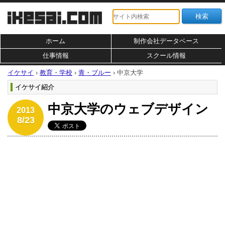
ホーム
制作会社データベース
仕事情報
スクール情報
イケサイ
›
教育・学校
›
青・ブルー
›
中京大学
イケサイ紹介
中京大学のウェブデザイン
2013
8/23