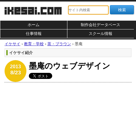
ホーム
制作会社データベース
仕事情報
スクール情報
イケサイ
›
教育・学校
›
茶・ブラウン
›
墨庵
イケサイ紹介
墨庵のウェブデザイン
2013
8/23