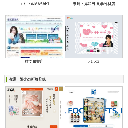
エミフルMASAKI
泉州・岸和田 見学竹材店
積文館書店
パルコ
流通・販売の新着登録