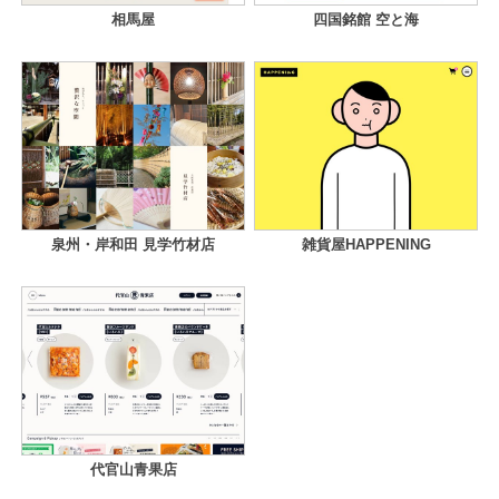
相馬屋
四国銘館 空と海
泉州・岸和田 見学竹材店
雑貨屋HAPPENING
代官山青果店