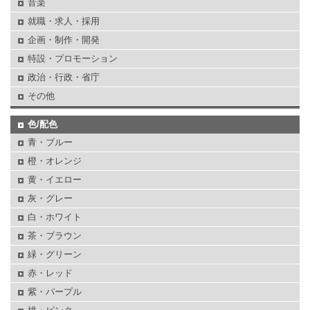
音楽
就職・求人・採用
企画・制作・開発
特設・プロモーション
政治・行政・省庁
その他
色/配色
青・ブルー
橙・オレンジ
黄・イエロー
灰・グレー
白・ホワイト
茶・ブラウン
緑・グリーン
赤・レッド
紫・パープル