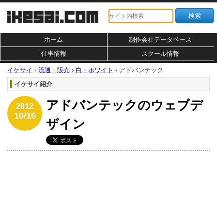
ホーム
制作会社データベース
仕事情報
スクール情報
イケサイ
›
流通・販売
›
白・ホワイト
›
アドバンテック
イケサイ紹介
アドバンテックのウェブデ
2012
10/16
ザイン