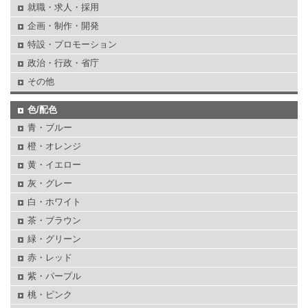
就職・求人・採用
企画・制作・開発
特設・プロモーション
政治・行政・省庁
その他
色/配色
青・ブルー
橙・オレンジ
黄・イエロー
灰・グレー
白・ホワイト
茶・ブラウン
緑・グリーン
赤・レッド
紫・パープル
桃・ピンク