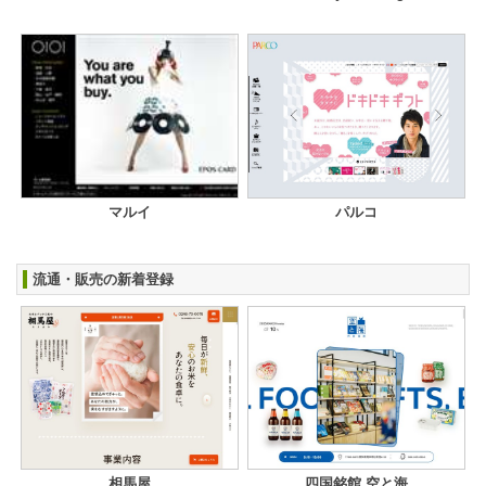
マルイ
パルコ
流通・販売の新着登録
相馬屋
四国銘館 空と海