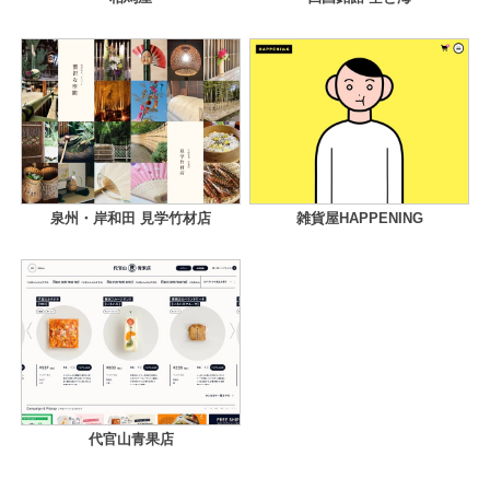
泉州・岸和田 見学竹材店
雑貨屋HAPPENING
代官山青果店