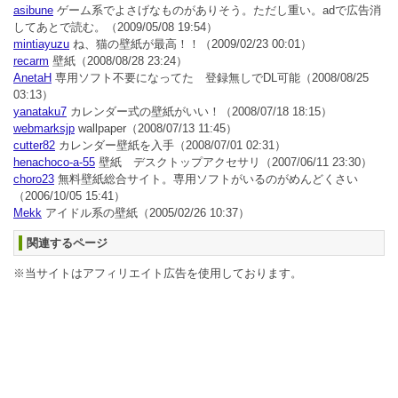
asibune
ゲーム系でよさげなものがありそう。ただし重い。adで広告消
してあとで読む。
（2009/05/08 19:54）
mintiayuzu
ね、猫の壁紙が最高！！
（2009/02/23 00:01）
recarm
壁紙
（2008/08/28 23:24）
AnetaH
専用ソフト不要になってた 登録無しでDL可能
（2008/08/25
03:13）
yanataku7
カレンダー式の壁紙がいい！
（2008/07/18 18:15）
webmarksjp
wallpaper
（2008/07/13 11:45）
cutter82
カレンダー壁紙を入手
（2008/07/01 02:31）
henachoco-a-55
壁紙 デスクトップアクセサリ
（2007/06/11 23:30）
choro23
無料壁紙総合サイト。専用ソフトがいるのがめんどくさい
（2006/10/05 15:41）
Mekk
アイドル系の壁紙
（2005/02/26 10:37）
関連するページ
※当サイトはアフィリエイト広告を使用しております。