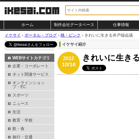
ホーム
制作会社データベース
仕事情報
イケサイ
›
ポータル・ブログ
›
桃・ピンク
›
きれいに生きる井戸端会議
イケサイ紹介
きれいに生き
WEBサイトカテゴリ
2012
10/16
企業・コーポレート
ネット関連サービス
オンラインショッ
プ・EC
スポーツ
ニュース
生活
教育・学校
飲・食
旅行・交通