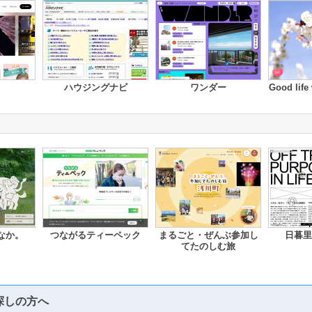
ハウジングナビ
ワンダー
Good life
なか。
つながるティーペック
まるごと・ぜんぶ参加し
日暮里
てたのしむ旅
探しの方へ