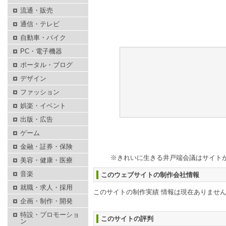
流通・販売
通信・テレビ
自動車・バイク
PC・電子機器
ポータル・ブログ
デザイン
ファッション
娯楽・イベント
出版・広告
ゲーム
金融・証券・保険
※きれいに生きる井戸端会議はサイト
美容・健康・医療
音楽
このウェブサイトの制作会社情報
就職・求人・採用
このサイトの制作実績 情報は現在ありませ
企画・制作・開発
特設・プロモーショ
このサイトの評判
ン