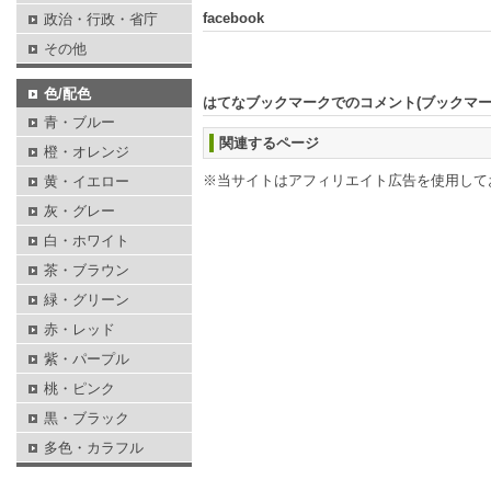
facebook
政治・行政・省庁
その他
色/配色
はてなブックマークでのコメント(ブックマ
青・ブルー
関連するページ
橙・オレンジ
※当サイトはアフィリエイト広告を使用して
黄・イエロー
灰・グレー
白・ホワイト
茶・ブラウン
緑・グリーン
赤・レッド
紫・パープル
桃・ピンク
黒・ブラック
多色・カラフル