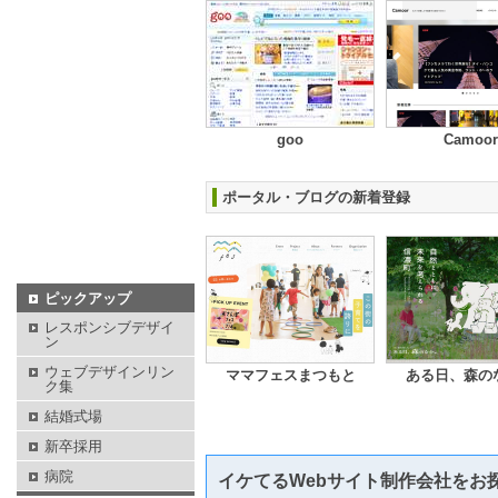
goo
Camoor
ポータル・ブログの新着登録
ピックアップ
レスポンシブデザイ
ン
ウェブデザインリン
ママフェスまつもと
ある日、森の
ク集
結婚式場
新卒採用
病院
イケてるWebサイト制作会社をお