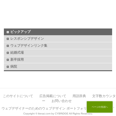
ピックアップ
レスポンシブデザイン
ウェブデザインリンク集
結婚式場
新卒採用
病院
このサイトについて
広告掲載について
用語辞典
文字数カウンタ
ー
お問い合わせ
ページの先頭へ
ウェブデザイナーのためのウェブデザイン ポートフォリオサイト イケサイ
Copyright © ikesai.com by CYBRiDGE All Rights Reserved.