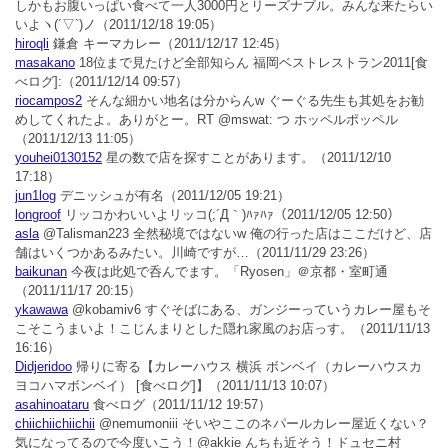
しかもお腹いっぱい食べて一人3000円とリーズナブル。みんな来たらい
いよヽ(´▽`)ノ
（2011/12/18 19:05）
hiroqli
鎌倉 キーマカレー
（2011/12/17 12:45）
masakano
18位まで見たけど全部知らん 福岡ベストレストラン2011[食
べログ]:
（2011/12/14 09:57）
riocampos2
そんな細かい地名は分からんw ぐーぐる先生も其処をお勧
めしてくれたよ。ありがとー。RT @mswat: つ ホッペルポッペル
（2011/12/13 11:05）
youhei0130152
星の数で店を探すことがあります。
（2011/12/10
17:18）
jun1log
デニッシュが有名
（2011/12/05 19:21）
longroof
リッコかわいいよリッコ(;´Д｀)ﾊｧﾊｧ
（2011/12/05 12:50）
asla
@Talisman223 全然秘境ではないw 俺の行った店はここだけど、店
舗はいくつかあるみたい。川崎ですが…
（2011/11/29 23:26）
baikunan
今夜は此処で呑んでます。「Ryosen」＠京都・室町通
（2011/11/17 20:15）
ykawawa
@kobamiv6 すぐそばにある、ガンジーっていうカレー屋もそ
こそこうまいよ！こじんまりとした隠れ家風のお店っす。
（2011/11/13
16:16）
Didjeridoo
帰りに寄る【カレーハウス 横浜 ボンベイ（カレーハウスカ
ヨコハマボンベイ） [食べログ]】
（2011/11/13 10:07）
asahinoataru
食べログ
（2011/11/12 19:57）
chiichiichiichii
@nemumoniii そいやここのネパールカレー屋近くない？
気になってるので今度いこう！@akkie んちも近そう！ドュセニ村