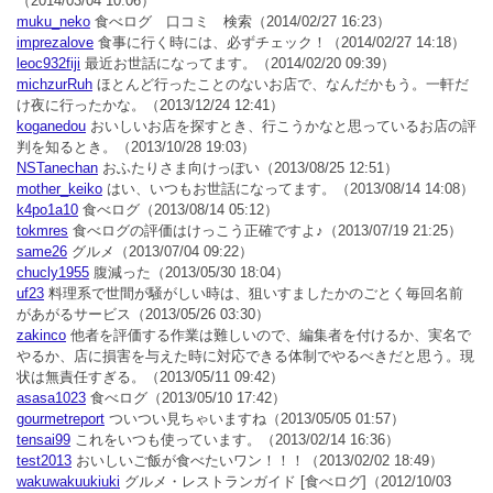
（2014/03/04 10:06）
muku_neko
食べログ 口コミ 検索
（2014/02/27 16:23）
imprezalove
食事に行く時には、必ずチェック！
（2014/02/27 14:18）
leoc932fiji
最近お世話になってます。
（2014/02/20 09:39）
michzurRuh
ほとんど行ったことのないお店で、なんだかもう。一軒だ
け夜に行ったかな。
（2013/12/24 12:41）
koganedou
おいしいお店を探すとき、行こうかなと思っているお店の評
判を知るとき。
（2013/10/28 19:03）
NSTanechan
おふたりさま向けっぽい
（2013/08/25 12:51）
mother_keiko
はい、いつもお世話になってます。
（2013/08/14 14:08）
k4po1a10
食べログ
（2013/08/14 05:12）
tokmres
食べログの評価はけっこう正確ですよ♪
（2013/07/19 21:25）
same26
グルメ
（2013/07/04 09:22）
chucly1955
腹減った
（2013/05/30 18:04）
uf23
料理系で世間が騒がしい時は、狙いすましたかのごとく毎回名前
があがるサービス
（2013/05/26 03:30）
zakinco
他者を評価する作業は難しいので、編集者を付けるか、実名で
やるか、店に損害を与えた時に対応できる体制でやるべきだと思う。現
状は無責任すぎる。
（2013/05/11 09:42）
asasa1023
食べログ
（2013/05/10 17:42）
gourmetreport
ついつい見ちゃいますね
（2013/05/05 01:57）
tensai99
これをいつも使っています。
（2013/02/14 16:36）
test2013
おいしいご飯が食べたいワン！！！
（2013/02/02 18:49）
wakuwakuukiuki
グルメ・レストランガイド [食べログ]
（2012/10/03