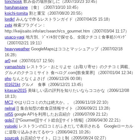
tonchiosk
飲み会の場所探しに
（2007/10/23 10:45）
haruharujane
［食］
（2007/10/10 10:45）
koichi-tomita
割と重宝
（2007/08/20 20:55）
lordkf
みんなで作るレストランガイド
（2007/04/25 15:18）
zebi
検索プラグイン：
http://keijisaito.info/arc/search/cs_gourmet.htm
（2007/03/04 11:17）
usaco-yagi
地方別、ｼﾞｬﾝﾙ別で探せる、全国クチコミ食事処ﾗﾝｷﾝｸﾞ
（2007/02/21 19:11）
heavyweather
GoogleMapsはココとマッシュアップ
（2007/02/18
16:28）
ar0
eat
（2007/01/17 12:50）
yamashishi
レストラン・おとりよせ（お取り寄せ）のクチコミ満載、
グルメのクチコミサイト 食べログ.com[飲食業界]
（2007/01/04 12:34）
pho
なんとなくよさげ
（2006/12/26 00:08）
t01621kt
グルメ 食事
（2006/12/21 13:45）
kitasan2015
美味しい店の評判を知りたいならココかな
（2006/12/08
18:13）
MC2
やはり口コミの力は絶大か。。
（2006/11/19 22:10）
nelnal
[] 集合知型の飲食店情報サイト
（2006/09/21 13:28）
nil55
google APIを利用したお店紹介
（2006/07/09 21:12）
golp7
[[*Gourmet]][サイト総合][サイト情報]
（2006/04/30 22:21）
yuiseki
レストランの口コミがふきだしで表示される Googleローカル
に逆取り込みされてるやつ
（2006/04/21 10:26）
sourcek
お店紹介サイト。口コミ制
（2005/08/24 02:27）