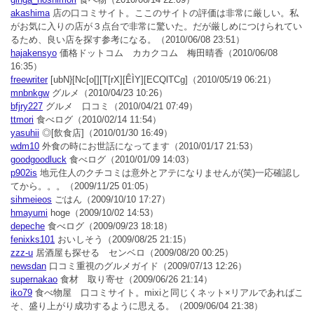
akashima
店の口コミサイト。ここのサイトの評価は非常に厳しい。私
がお気に入りの店が３点台で非常に驚いた。だが厳しめにつけられてい
るため、良い店を探す参考になる。
（2010/06/08 23:51）
hajakensyo
価格ドットコム カカクコム 梅田晴香
（2010/06/08
16:35）
freewriter
[ubN}[Nc[o[][T[rX][ÊÌY][ECQlTCg]
（2010/05/19 06:21）
mnbnkgw
グルメ
（2010/04/23 10:26）
bfjry227
グルメ 口コミ
（2010/04/21 07:49）
ttmori
食べログ
（2010/02/14 11:54）
yasuhii
◎[飲食店]
（2010/01/30 16:49）
wdm10
外食の時にお世話になってます
（2010/01/17 21:53）
goodgoodluck
食べログ
（2010/01/09 14:03）
p902is
地元住人のクチコミは意外とアテになりませんが(笑)一応確認し
てから。。。
（2009/11/25 01:05）
sihmeieos
ごはん
（2009/10/10 17:27）
hmayumi
hoge
（2009/10/02 14:53）
depeche
食べログ
（2009/09/23 18:18）
fenixks101
おいしそう
（2009/08/25 21:15）
zzz-u
居酒屋も探せる センベロ
（2009/08/20 00:25）
newsdan
口コミ重視のグルメガイド
（2009/07/13 12:26）
supernakao
食材 取り寄せ
（2009/06/26 21:14）
iko79
食べ物屋 口コミサイト。mixiと同じくネット×リアルであればこ
そ、盛り上がり成功するように思える。
（2009/06/04 21:38）