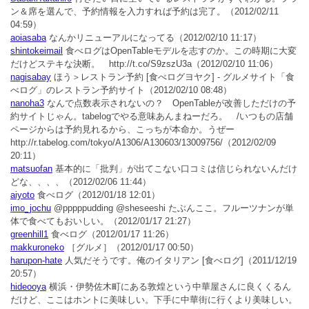
ン＆席を選んで、予約情報を入力すれば予約は完了。
（2012/02/11
04:59）
aoiasaba
なんかリニューアルになってる
（2012/02/10 11:17）
shintokeimail
食べログはOpenTableモデルを志すのか。この時期に大変
だけどステキな決断。 http://t.co/S9zszU3a
（2012/02/10 11:06）
nagisabay
ほう＞レストラン予約 [食べログヨヤク] - グルメサイト「食
べログ」のレストラン予約サイト
（2012/02/10 08:48）
nanoha3
なんで点数表示されないの？ OpenTableが改善しただけの予
約サイトじゃん。tabelogでやる意味あんまねーだろ。 /いつもの店舗
ページからは予約見れるから、こっちが本命か。うぜー
http://r.tabelog.com/tokyo/A1306/A130603/13009756/
（2012/02/09
20:11）
matsuofan
基本的に「批判」が出てこない口コミは信じられないんだけ
どな、、、、
（2012/02/06 11:44）
aiyoto
食べログ
（2012/01/18 12:01）
imo_jochu
@pppppudding @sheseeshi たぶんここ。フルーツナンが単
体で食べてもおいしい。
（2012/01/17 21:27）
greenhill1
食べログ
（2012/01/17 11:26）
makkuroneko
［グルメ］
（2012/01/17 00:50）
harupon-hate
人気だそうです。俺のイタリアン [食べログ]
（2011/12/19
20:57）
hideooya
横浜・伊勢佐木町にある敦煌という中華屋さんに良くくるん
だけど、ここはホントに美味しい。下手に中華街に行くより美味しい。