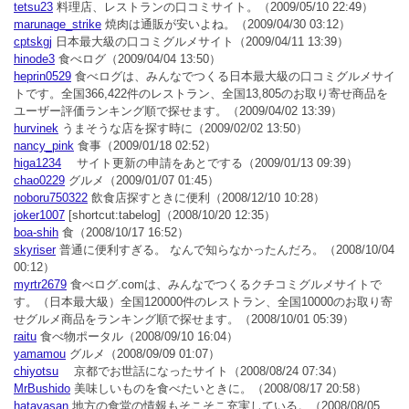
tetsu23
料理店、レストランの口コミサイト。
（2009/05/10 22:49）
marunage_strike
焼肉は通販が安いよね。
（2009/04/30 03:12）
cptskgj
日本最大級の口コミグルメサイト
（2009/04/11 13:39）
hinode3
食べログ
（2009/04/04 13:50）
heprin0529
食べログは、みんなでつくる日本最大級の口コミグルメサイ
トです。全国366,422件のレストラン、全国13,805のお取り寄せ商品を
ユーザー評価ランキング順で探せます。
（2009/04/02 13:39）
hurvinek
うまそうな店を探す時に
（2009/02/02 13:50）
nancy_pink
食事
（2009/01/18 02:52）
higa1234
サイト更新の申請をあとでする
（2009/01/13 09:39）
chao0229
グルメ
（2009/01/07 01:45）
noboru750322
飲食店探すときに便利
（2008/12/10 10:28）
joker1007
[shortcut:tabelog]
（2008/10/20 12:35）
boa-shih
食
（2008/10/17 16:52）
skyriser
普通に便利すぎる。 なんで知らなかったんだろ。
（2008/10/04
00:12）
myrtr2679
食べログ.comは、みんなでつくるクチコミグルメサイトで
す。（日本最大級）全国120000件のレストラン、全国10000のお取り寄
せグルメ商品をランキング順で探せます。
（2008/10/01 05:39）
raitu
食べ物ポータル
（2008/09/10 16:04）
yamamou
グルメ
（2008/09/09 01:07）
chiyotsu
京都でお世話になったサイト
（2008/08/24 07:34）
MrBushido
美味しいものを食べたいときに。
（2008/08/17 20:58）
hatayasan
地方の食堂の情報もそこそこ充実している。
（2008/08/05