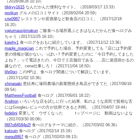
（2018/08/28 10:10）
ttkkyy1615
なんだかんだ便利なサイト。
（2018/03/17 13:33）
restkun
グルメの口コミサイト
（2018/02/04 20:59）
crie0987
レストランや居酒屋など飲食店の口コミ。
（2017/12/18
16:20）
yajiumausijimakun
ご飯食べる場所選ぶときはなんだかんだ食べログみ
ちゃう
（2017/11/25 16:10）
kaiehy1
食べログをおもに紹介しています。
（2017/11/12 13:36）
maple_magician
これで予約した場合、予約変更しても『店には予約変
更の情報が届かない』っぽい？予約変更したのに「今日予約してました
よね？」って電話きたの、今日で２店舗目である……店に迷惑掛かるの
嫌なので、cena仕事しろ！
（2017/11/04 18:50）
life0gcj
このHPは、食べログ関連について解説しています。
（2017/11/02 10:36）
shinagaki
恵比寿に塚田農場の新業態焼き鳥店ができてた
（2017/06/16
09:54）
MatthewsFootball
食べログ
（2017/05/01 18:22）
Andrion
いろいろな店を試しに行った結果、私のような庶民で貧相な舌
にはGoogleレビューの方が信用できると判明。
（2017/04/07 19:44）
fedelini
変更して ウザくなった tップページに 動画はないよな
（2017/03/30 00:08）
l997o84584p2f
食べログをテーマに紹介。
（2017/03/02 06:36）
katsuin
食べログ
（2017/02/14 15:19）
megu8867
食べログ
（2017/02/03 09:13）