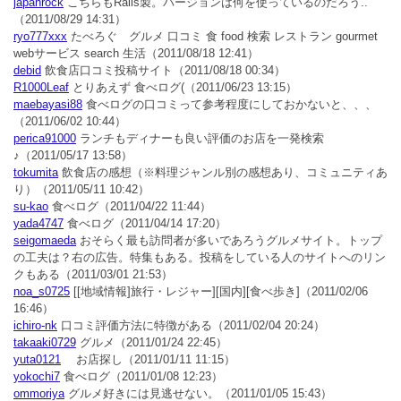
japanrock
こちらもRails製。バージョンは何を使っているのだろう..
（2011/08/29 14:31）
ryo777xxx
たべろぐ グルメ 口コミ 食 food 検索 レストラン gourmet
webサービス search 生活
（2011/08/18 12:41）
debid
飲食店口コミ投稿サイト
（2011/08/18 00:34）
R1000Leaf
とりあえず 食べログ(
（2011/06/23 13:15）
maebayasi88
食べログの口コミって参考程度にしておかないと、、、
（2011/06/02 10:44）
perica91000
ランチもディナーも良い評価のお店を一発検索
♪
（2011/05/17 13:58）
tokumita
飲食店の感想（※料理ジャンル別の感想あり、コミュニティあ
り）
（2011/05/11 10:42）
su-kao
食べログ
（2011/04/22 11:44）
yada4747
食べログ
（2011/04/14 17:20）
seigomaeda
おそらく最も訪問者が多いであろうグルメサイト。トップ
の工夫は？右の広告。特集もある。投稿をしている人のサイトへのリン
クもある
（2011/03/01 21:53）
noa_s0725
[[地域情報]旅行・レジャー][国内][食べ歩き]
（2011/02/06
16:46）
ichiro-nk
口コミ評価方法に特徴がある
（2011/02/04 20:24）
takaaki0729
グルメ
（2011/01/24 22:45）
yuta0121
お店探し
（2011/01/11 11:15）
yokochi7
食べログ
（2011/01/08 12:23）
ommoriya
グルメ好きには見逃せない。
（2011/01/05 15:43）