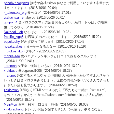
penohvruvwgwas
接待や会社の飲み会などで利用しています！非常にた
すかってます！
（2016/10/01 20:04）
r_takenaka_org
食べログ
（2016/08/08 17:01）
utakaihazime
tabelog
（2016/06/26 08:01）
goripom4
食べログのスマホの広告おもしろい。絶対、おっぱいの谷間
狙ってるやろ
（2016/04/19 11:24）
Nakadai_Lab
なるほど…
（2015/06/16 19:28）
freelife_lvgp3
お店選びでいつも使ってます。
（2015/05/22 15:22）
popokuchy
迷わず使って捜します
（2015/03/29 17:14）
hosakatakeshi
まーそーなるよなー
（2015/03/10 15:19）
morokoshikun
グルメ
（2015/03/05 20:05）
mobile-seo
食べログ - ランキングと口コミで探せるグルメサイト
（2014/11/09 21:41）
karentan
女子会で美味しいもの
（2014/10/04 13:29）
xrekkusu
@dogwood1005
（2014/08/08 18:27）
matunet
外出するときはやっぱり美味しい物を食べたいですよね？そう
いうときは食べログをみましょう。全国の情報が盛りだくさんできっと
行きたい店も見つかります。
（2014/06/23 18:59）
zoidstown
何気なくHTMLソースみたら「私たちと一緒に「食べログ」
を作ってみませんか？ http://kakaku.com/info/recruit/」求人の話が。
（2014/06/18 15:14）
MeijiMori
食事 検索 口コミ 評価
（2014/05/05 18:03）
kirakirachang
おいしいお店を探すときはいつも使う。参考になる。