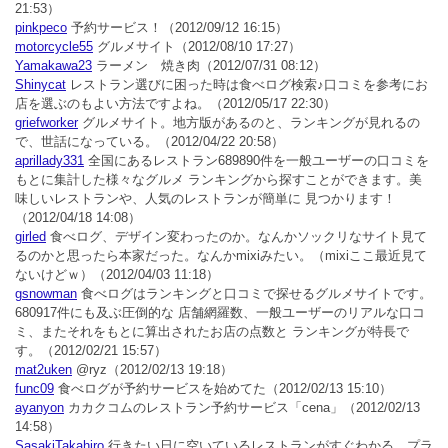
21:53）
pinkpeco
予約サービス！
（2012/09/12 16:15）
motorcycle55
グルメサイト
（2012/08/10 17:27）
Yamakawa23
ラーメン 焼き肉
（2012/07/31 08:12）
Shinycat
レストラン選びに困った時は食べログ検索♪口コミを参考にお
店を選ぶのもよい方法ですよね。
（2012/05/17 22:30）
griefworker
グルメサイト。地方版があるのと、ランキングが見れるの
で、世話になっている。
（2012/04/22 20:58）
aprillady331
全国にあるレストラン689890件を一般ユーザーの口コミを
もとに集計した様々なグルメ ランキングから探すことができます。美
味しいレストランや、人気のレストランが簡単に 見つかります！
（2012/04/18 14:08）
girled
食べログ、デザイン変わったのか。なんかソックリなサイト見て
るのかと思ったら本家だった。なんかmixiみたい。（mixiここ最近見て
ないけどｗ）
（2012/04/03 11:18）
gsnowman
食べログはランキングと口コミで探せるグルメサイトです。
680917件にも及ぶ圧倒的な 店舗網羅数、一般ユーザーのリアルな口コ
ミ、またそれをもとに算出されたお店の点数と ランキングが特長で
す。
（2012/02/21 15:57）
mat2uken
@ryz
（2012/02/13 19:18）
func09
食べログが予約サービスを始めてた
（2012/02/13 15:10）
ayanyon
カカクコムのレストラン予約サービス「cena」
（2012/02/13
14:58）
SasakiTakahiro
行きたい日に空いているレストランがすぐわかる。プラ