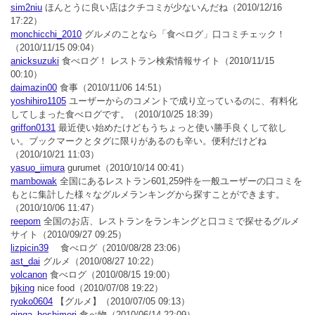
sim2niu
ほんとうに良い店はクチコミが少ないんだね
（2010/12/16
17:22）
monchicchi_2010
グルメのことなら「食べログ」口コミチェック！
（2010/11/15 09:04）
anicksuzuki
食べログ！ レストラン検索情報サイト
（2010/11/15
00:10）
daimazin00
食事
（2010/11/06 14:51）
yoshihiro1105
ユーザーからのコメントで成り立っているのに、有料化
してしまった食べログです。
（2010/10/25 18:39）
griffon0131
最近使い始めたけどもうちょっと使い勝手良くして欲し
い。ブックマークとタグに限りがあるのも辛い。便利だけどね
（2010/10/21 11:03）
yasuo_iimura
gurumet
（2010/10/14 00:41）
mambowak
全国にあるレストラン601,259件を一般ユーザーの口コミを
もとに集計した様々なグルメランキングから探すことができます。
（2010/10/06 11:47）
reepom
全国のお店、レストランをランキングと口コミで探せるグルメ
サイト
（2010/09/27 09:25）
lizpicin39
食べログ
（2010/08/28 23:06）
ast_dai
グルメ
（2010/08/27 10:22）
volcanon
食べログ
（2010/08/15 19:00）
bjking
nice food
（2010/07/08 19:22）
ryoko0604
【グルメ】
（2010/07/05 09:13）
ginga_hoshimori
食べ物
（2010/06/14 22:09）