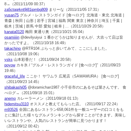
8→
（2011/11/09 00:37）
za5ctqqrknt9j81ipmbg809
まりーな
（2011/11/05 17:31）
yusan75
グルメ・レストランガイド [食べログ]: 北海道・東北 北海道 |
青森 | 秋田 | 山形 | 岩手 | 宮城 | 福島 関東 東京 | 神奈川 | 埼玉 | 千葉 |
栃木 | 茨城 | 群馬 中部 愛知 | 岐阜 | ...
（2011/10/29 20:58）
kanata0120
梅田 東通り奥
（2011/10/21 05:04）
osamiiiin
@devilyuiyui １番かどうかは知りませんが、大吉って店は旨
かったですよ。
（2011/10/18 16:49）
takachino
@RTR104 ぶらっと歩いてみて、ここにしました。
（2011/10/08 19:06）
ysks
山本彩香だ！
（2011/09/24 20:58）
poyow
カキ氷 / “グルメ・レストランガイド [食べログ]”
（2011/09/23
19:46）
graceful_life
ここか！ サワムラ 広尾店（SAWAMURA） [食べログ]
（2011/09/23 14:45）
shibakashi05
@doramichan1987 小千谷市のにあるそば屋さんです。 食
べログ→
（2011/09/18 15:01）
anemo
カレーラーメン
（2011/09/18 01:13）
hidemitsu3110
オススメと教えてもらった店。
（2011/09/17 22:24）
m93526
全国にあるレストラン658,061件を一般ユーザーの口コミをも
とに集計した様々なグルメランキングから探すことができます。美味し
いレストランや、人気のレストランが簡単に見つかります！
（2011/09/12 00:42）