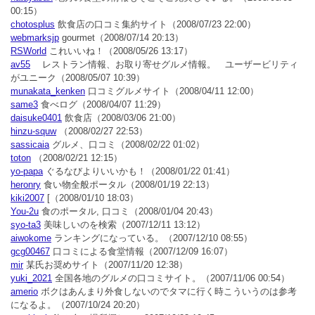
00:15）
chotosplus
飲食店の口コミ集約サイト
（2008/07/23 22:00）
webmarksjp
gourmet
（2008/07/14 20:13）
RSWorld
これいいね！
（2008/05/26 13:17）
av55
レストラン情報、お取り寄せグルメ情報。 ユーザービリティ
がユニーク
（2008/05/07 10:39）
munakata_kenken
口コミグルメサイト
（2008/04/11 12:00）
same3
食べログ
（2008/04/07 11:29）
daisuke0401
飲食店
（2008/03/06 21:00）
hinzu-squw
（2008/02/27 22:53）
sassicaia
グルメ、口コミ
（2008/02/22 01:02）
toton
（2008/02/21 12:15）
yo-papa
ぐるなびよりいいかも！
（2008/01/22 01:41）
heronry
食い物全般ポータル
（2008/01/19 22:13）
kiki2007
[
（2008/01/10 18:03）
You-2u
食のポータル, 口コミ
（2008/01/04 20:43）
syo-ta3
美味しいのを検索
（2007/12/11 13:12）
aiwokome
ランキングになっている。
（2007/12/10 08:55）
gcg00467
口コミによる食堂情報
（2007/12/09 16:07）
mir
某氏お奨めサイト
（2007/11/20 12:38）
yuki_2021
全国各地のグルメの口コミサイト。
（2007/11/06 00:54）
amerio
ボクはあんまり外食しないのでタマに行く時こういうのは参考
になるよ。
（2007/10/24 20:20）