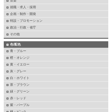
音楽
就職・求人・採用
企画・制作・開発
特設・プロモーション
政治・行政・省庁
その他
色/配色
青・ブルー
橙・オレンジ
黄・イエロー
灰・グレー
白・ホワイト
茶・ブラウン
緑・グリーン
赤・レッド
紫・パープル
桃・ピンク