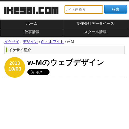
ホーム
制作会社データベース
仕事情報
スクール情報
イケサイ
›
デザイン
›
白・ホワイト
›
w-M
イケサイ紹介
w-Mのウェブデザイン
2013
10/03