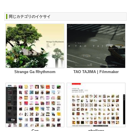
同じカテゴリのイケサイ
Strange Ga Rhythmom
TAO TAJIMA | Filmmaker
Cap
phollage