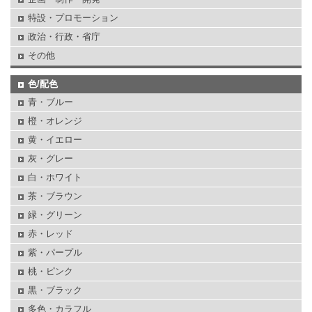
特設・プロモーション
政治・行政・省庁
その他
色/配色
青・ブルー
橙・オレンジ
黄・イエロー
灰・グレー
白・ホワイト
茶・ブラウン
緑・グリーン
赤・レッド
紫・パープル
桃・ピンク
黒・ブラック
多色・カラフル