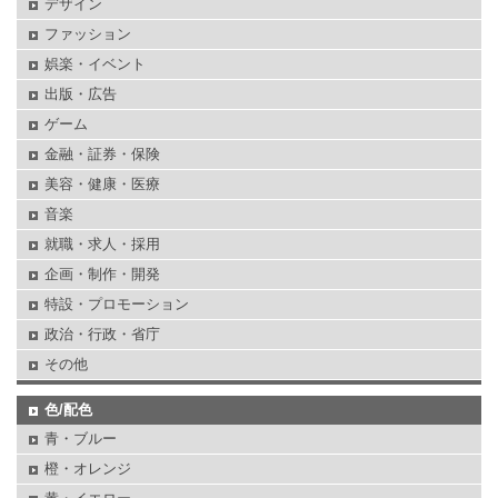
デザイン
ファッション
娯楽・イベント
出版・広告
ゲーム
金融・証券・保険
美容・健康・医療
音楽
就職・求人・採用
企画・制作・開発
特設・プロモーション
政治・行政・省庁
その他
色/配色
青・ブルー
橙・オレンジ