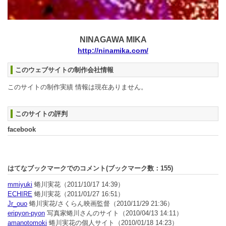
NINAGAWA MIKA
http://ninamika.com/
このウェブサイトの制作会社情報
このサイトの制作実績 情報は現在ありません。
このサイトの評判
facebook
はてなブックマークでのコメント(ブックマーク数：
155
)
mmiyuki
蜷川実花
（2011/10/17 14:39）
ECHIRE
蜷川実花
（2011/01/27 16:51）
Jr_ouo
蜷川実花/さくらん映画監督
（2010/11/29 21:36）
eripyon-pyon
写真家蜷川さんのサイト
（2010/04/13 14:11）
amanotomoki
蜷川実花の個人サイト
（2010/01/18 14:23）