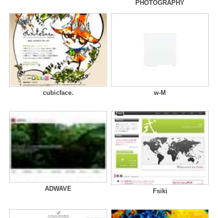
PHOTOGRAPHY
cubicface.
w-M
ADWAVE
Fsiki