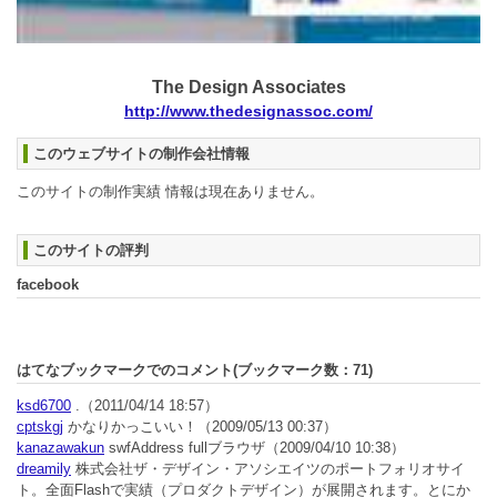
The Design Associates
http://www.thedesignassoc.com/
このウェブサイトの制作会社情報
このサイトの制作実績 情報は現在ありません。
このサイトの評判
facebook
はてなブックマークでのコメント(ブックマーク数：
71
)
ksd6700
.
（2011/04/14 18:57）
cptskgj
かなりかっこいい！
（2009/05/13 00:37）
kanazawakun
swfAddress fullブラウザ
（2009/04/10 10:38）
dreamily
株式会社ザ・デザイン・アソシエイツのポートフォリオサイ
ト。全面Flashで実績（プロダクトデザイン）が展開されます。とにか