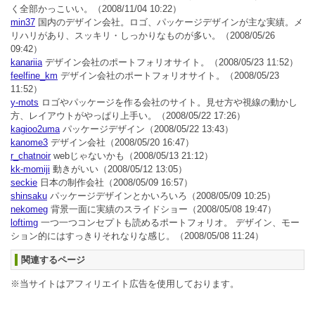
く全部かっこいい。
（2008/11/04 10:22）
min37
国内のデザイン会社。ロゴ、パッケージデザインが主な実績。メ
リハリがあり、スッキリ・しっかりなものが多い。
（2008/05/26
09:42）
kanariia
デザイン会社のポートフォリオサイト。
（2008/05/23 11:52）
feelfine_km
デザイン会社のポートフォリオサイト。
（2008/05/23
11:52）
y-mots
ロゴやパッケージを作る会社のサイト。見せ方や視線の動かし
方、レイアウトがやっぱり上手い。
（2008/05/22 17:26）
kagioo2uma
パッケージデザイン
（2008/05/22 13:43）
kanome3
デザイン会社
（2008/05/20 16:47）
r_chatnoir
webじゃないかも
（2008/05/13 21:12）
kk-momiji
動きがいい
（2008/05/12 13:05）
seckie
日本の制作会社
（2008/05/09 16:57）
shinsaku
パッケージデザインとかいろいろ
（2008/05/09 10:25）
nekomeg
背景一面に実績のスライドショー
（2008/05/08 19:47）
loftimg
一つ一つコンセプトも読めるポートフォリオ。 デザイン、モー
ション的にはすっきりそれなりな感じ。
（2008/05/08 11:24）
関連するページ
※当サイトはアフィリエイト広告を使用しております。