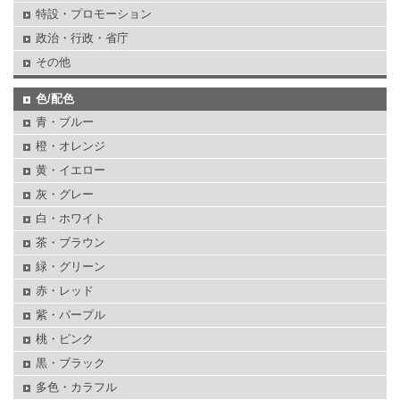
特設・プロモーション
政治・行政・省庁
その他
色/配色
青・ブルー
橙・オレンジ
黄・イエロー
灰・グレー
白・ホワイト
茶・ブラウン
緑・グリーン
赤・レッド
紫・パープル
桃・ピンク
黒・ブラック
多色・カラフル