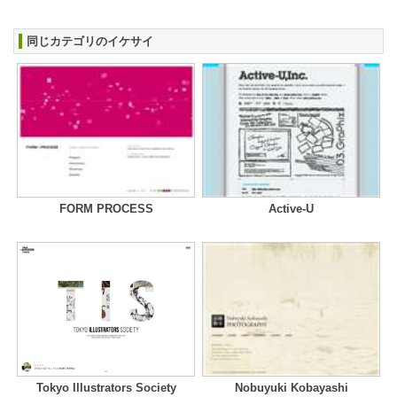
同じカテゴリのイケサイ
FORM PROCESS
Active-U
Tokyo Illustrators Society
Nobuyuki Kobayashi