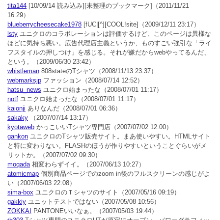
tita144
[10/09/14 読み込み][未整理のブックマーク]
（2011/11/21
16:29）
blueberrycheesecake1978
[fUC|[^][COOL!site]
（2009/12/11 23:17）
lsty
ユニクロのコラボレーションは評価するけど、このページは異様な
ほどに気持ち悪い。広告代理店主義というか、ものすごい強引な「ライ
フスタイルの押しつけ」を感じる。それが嫌だからwebやってるんだ、
という。
（2009/06/30 23:42）
whistleman
808stateのTシャツ
（2008/11/13 23:37）
webmarksjp
ファッション
（2008/07/14 12:52）
hatsu_news
ユニクロ始まったな
（2008/07/01 11:17）
notf
ユニクロ始まったな
（2008/07/01 11:17）
kaionji
ありなんだ
（2008/07/01 06:36）
sakaky
（2007/07/14 13:17）
kyotaweb
かっこいいTシャツ専門店
（2007/07/02 12:00）
gankon
ユニクロのTシャツ販売サイト。まあ使いやすい。HTMLサイト
と特に変わりない。FLASHのほうが作りやすいということぐらいがメ
リットか。
（2007/07/02 09:30）
moqada
相変わらずイイ。
（2007/06/13 10:27）
atomicmap
個別商品ページでのzoom in後のフルスクリーンの感じがよ
い
（2007/06/03 22:08）
sima-box
ユニクロのＴシャツのサイト
（2007/05/16 09:19）
gakkiy
ユニットテストではない
（2007/05/08 10:56）
ZOKKAI
PANTONEいいなぁ。
（2007/05/03 19:44）