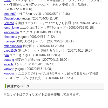
tb303
Tシャツ専門のユニクロUTが原宿にオープン。パワーグラフィッ
クや手塚治虫コラボTシャツなど、わりと安価で良い品揃え。
（2007/05/02 03:06）
imount69
Uni T-Shirtって事
（2007/05/01 12:46）
Quadrifogrio
yugop
（2007/04/30 11:56）
uemoto
今度はユニクロTシャツ いつもより普通
（2007/04/30 04:32）
lomo_lomo
ユニクロのTシャツ専門ショップ
（2007/04/26 02:18）
kinocosmo
ユニクロ
（2007/04/19 17:30）
chepooka
yugop
（2007/04/14 12:42）
mariage
UNIQLOのTシャツ。
（2007/04/14 08:41）
officesagawa
目が回る
（2007/04/13 22:35）
capa1105
楽しみ！ネットで買えるらしい！
（2007/04/13 19:57）
ga4
ユニT さくさく
（2007/04/13 19:06）
suttang
相変わらず軽いね
（2007/04/13 19:00）
kickchi
Tシャツ
（2007/04/13 16:41）
yanwari
yugop
（2007/04/13 16:08）
kurobuchi
ユニクロのTシャツだけのサイト．踊ってるみたいで可愛
い．正式オープンはまだ先．
（2007/04/13 15:25）
関連するページ
※当サイトはアフィリエイト広告を使用しております。