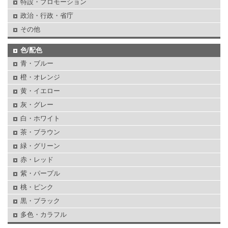
特設・プロモーション
政治・行政・省庁
その他
色/配色
青・ブルー
橙・オレンジ
黄・イエロー
灰・グレー
白・ホワイト
茶・ブラウン
緑・グリーン
赤・レッド
紫・パープル
桃・ピンク
黒・ブラック
多色・カラフル