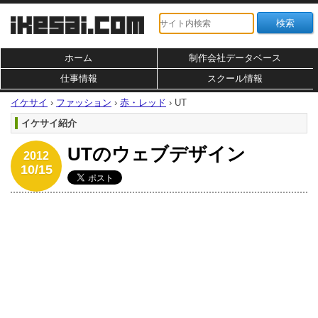
ホーム
制作会社データベース
仕事情報
スクール情報
イケサイ
›
ファッション
›
赤・レッド
›
UT
イケサイ紹介
UTのウェブデザイン
2012
10/15