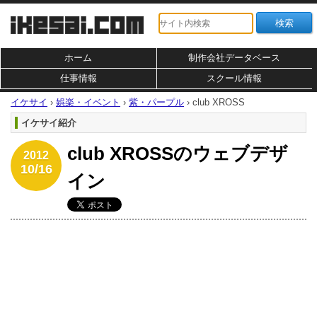
ホーム
制作会社データベース
仕事情報
スクール情報
イケサイ
›
娯楽・イベント
›
紫・パープル
›
club XROSS
イケサイ紹介
club XROSSのウェブデザ
2012
10/16
イン