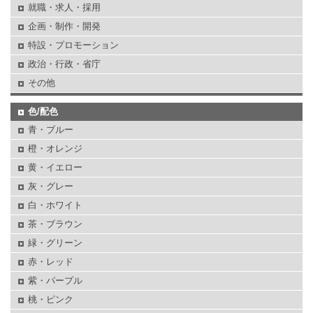
就職・求人・採用
企画・制作・開発
特設・プロモーション
政治・行政・省庁
その他
色/配色
青・ブルー
橙・オレンジ
黄・イエロー
灰・グレー
白・ホワイト
茶・ブラウン
緑・グリーン
赤・レッド
紫・パープル
桃・ピンク