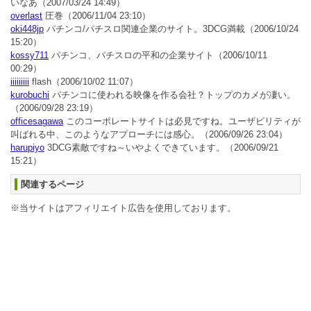
いなあ
（2007/03/24 14:49）
overlast
圧巻
（2006/11/04 23:10）
oki448jp
パチンコ/パチスロ関連企業のサイト。3DCG満載
（2006/10/24
15:20）
kossy711
パチンコ、パチスロの平和の企業サイト
（2006/10/11
00:29）
iiiiiiiii
flash
（2006/10/02 11:07）
kurobuchi
パチンコに使われる映像を作る会社？トップのカメが凄い。
（2006/09/28 23:19）
officesagawa
このコーポレートサイトは必見ですね。ユーザビリティが
叫ばれる中、このようなアプローチには感心。
（2006/09/26 23:04）
harupiyo
3DCG素敵ですね～いやよくできています。
（2006/09/21
15:21）
関連するページ
※当サイトはアフィリエイト広告を使用しております。