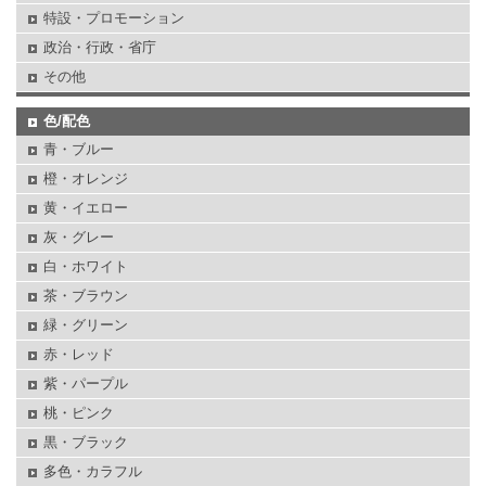
特設・プロモーション
政治・行政・省庁
その他
色/配色
青・ブルー
橙・オレンジ
黄・イエロー
灰・グレー
白・ホワイト
茶・ブラウン
緑・グリーン
赤・レッド
紫・パープル
桃・ピンク
黒・ブラック
多色・カラフル