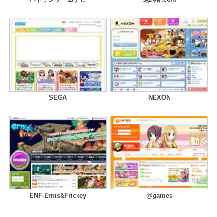
SEGA
NEXON
ENF-Ernis&Frickey
@games