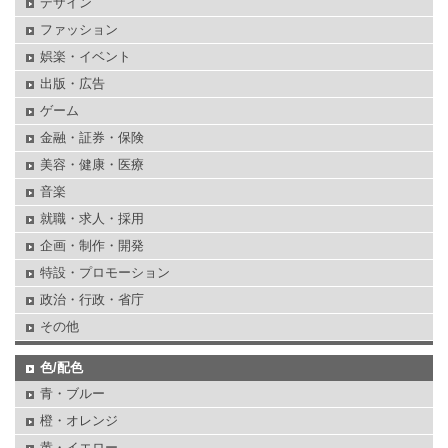
デザイン
ファッション
娯楽・イベント
出版・広告
ゲーム
金融・証券・保険
美容・健康・医療
音楽
就職・求人・採用
企画・制作・開発
特設・プロモーション
政治・行政・省庁
その他
色/配色
青・ブルー
橙・オレンジ
黄・イエロー