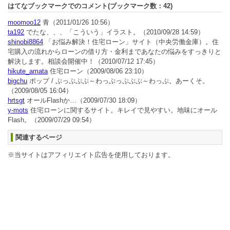
はてなブックマークでのコメント(ブックマーク数：
42
)
moomoo12
青
（2011/01/26 10:56）
ta192
でたな、、、「こういう」イラスト。
（2010/09/28 14:59）
shinobi8864
「お悩み解決！住宅ローン」サイト（中央労働金庫）。住
宅購入の流れからローンの借り方・金利まであなたの悩みをすっきりと
解決します。相談会開催中！
（2010/07/12 17:45）
hikute_amata
住宅ローン
（2009/08/06 23:10）
bigchu
ポップ / ぷっぷぷぷ～わっぷっぷぷぷ～わっぷ。あーくそ。
（2009/08/05 16:04）
hrtsgt
オールFlashか…
（2009/07/30 18:09）
y-mots
住宅ローンに関するサイト。キレイで見やすい。地味にオール
Flash。
（2009/07/29 09:54）
関連するページ
※当サイトはアフィリエイト広告を使用しております。