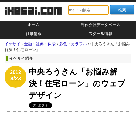
ホーム
制作会社データベース
仕事情報
スクール情報
イケサイ
›
金融・証券・保険
›
多色・カラフル
›
中央ろうきん「お悩み
解決！住宅ローン」
イケサイ紹介
中央ろうきん「お悩み解
2013
8/23
決！住宅ローン」のウェブ
デザイン