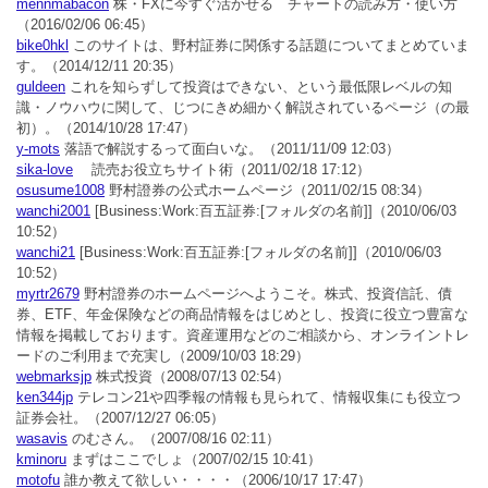
mennmabacon
株・FXに今すぐ活かせる チャートの読み方・使い方
（2016/02/06 06:45）
bike0hkl
このサイトは、野村証券に関係する話題についてまとめていま
す。
（2014/12/11 20:35）
guldeen
これを知らずして投資はできない、という最低限レベルの知
識・ノウハウに関して、じつにきめ細かく解説されているページ（の最
初）。
（2014/10/28 17:47）
y-mots
落語で解説するって面白いな。
（2011/11/09 12:03）
sika-love
読売お役立ちサイト術
（2011/02/18 17:12）
osusume1008
野村證券の公式ホームページ
（2011/02/15 08:34）
wanchi2001
[Business:Work:百五証券:[フォルダの名前]]
（2010/06/03
10:52）
wanchi21
[Business:Work:百五証券:[フォルダの名前]]
（2010/06/03
10:52）
myrtr2679
野村證券のホームページへようこそ。株式、投資信託、債
券、ETF、年金保険などの商品情報をはじめとし、投資に役立つ豊富な
情報を掲載しております。資産運用などのご相談から、オンライントレ
ードのご利用まで充実し
（2009/10/03 18:29）
webmarksjp
株式投資
（2008/07/13 02:54）
ken344jp
テレコン21や四季報の情報も見られて、情報収集にも役立つ
証券会社。
（2007/12/27 06:05）
wasavis
のむさん。
（2007/08/16 02:11）
kminoru
まずはここでしょ
（2007/02/15 10:41）
motofu
誰か教えて欲しい・・・・
（2006/10/17 17:47）