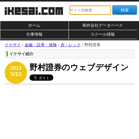
ホーム
制作会社データベース
仕事情報
スクール情報
イケサイ
›
金融・証券・保険
›
赤・レッド
›
野村證券
イケサイ紹介
野村證券のウェブデザイン
2013
5/13