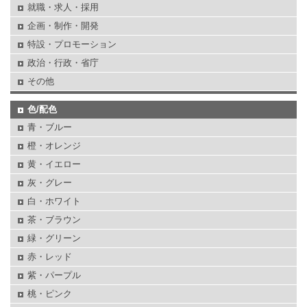
就職・求人・採用
企画・制作・開発
特設・プロモーション
政治・行政・省庁
その他
色/配色
青・ブルー
橙・オレンジ
黄・イエロー
灰・グレー
白・ホワイト
茶・ブラウン
緑・グリーン
赤・レッド
紫・パープル
桃・ピンク