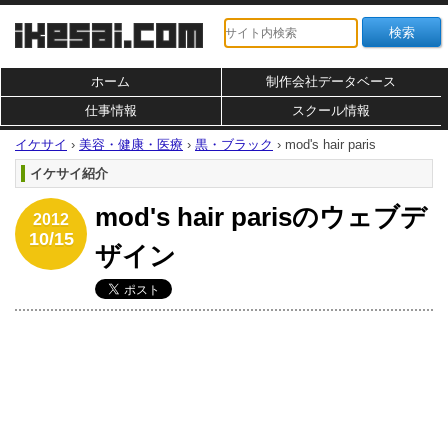
ホーム
制作会社データベース
仕事情報
スクール情報
イケサイ
›
美容・健康・医療
›
黒・ブラック
›
mod's hair paris
イケサイ紹介
mod's hair parisのウェブデ
2012
10/15
ザイン