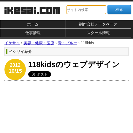
ホーム
制作会社データベース
仕事情報
スクール情報
イケサイ
›
美容・健康・医療
›
青・ブルー
›
118kids
イケサイ紹介
118kidsのウェブデザイン
2012
10/15