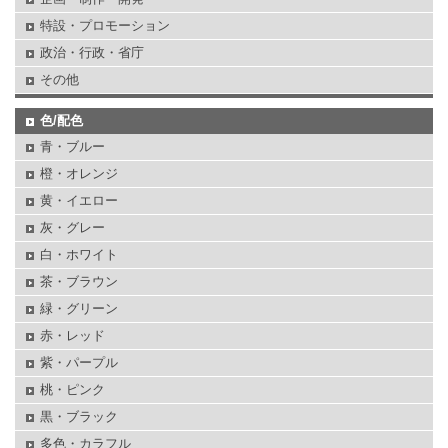
特設・プロモーション
政治・行政・省庁
その他
色/配色
青・ブルー
橙・オレンジ
黄・イエロー
灰・グレー
白・ホワイト
茶・ブラウン
緑・グリーン
赤・レッド
紫・パープル
桃・ピンク
黒・ブラック
多色・カラフル