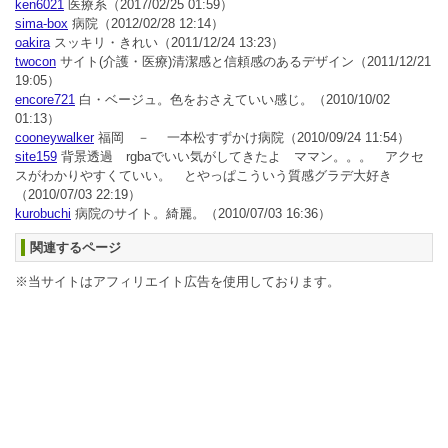
ken6021
医療系
（2017/02/25 01:59）
sima-box
病院
（2012/02/28 12:14）
oakira
スッキリ・きれい
（2011/12/24 13:23）
twocon
サイト(介護・医療)清潔感と信頼感のあるデザイン
（2011/12/21
19:05）
encore721
白・ベージュ。色をおさえていい感じ。
（2010/10/02
01:13）
cooneywalker
福岡 － 一本松すずかけ病院
（2010/09/24 11:54）
site159
背景透過 rgbaでいい気がしてきたよ ママン。。。 アクセ
スがわかりやすくていい。 とやっぱこういう質感グラデ大好き
（2010/07/03 22:19）
kurobuchi
病院のサイト。綺麗。
（2010/07/03 16:36）
関連するページ
※当サイトはアフィリエイト広告を使用しております。