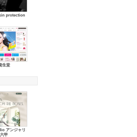
kin protection
資生堂
udio アンジャリ
六甲