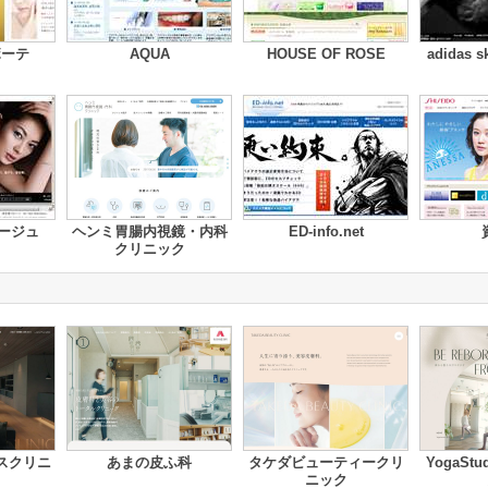
ボーテ
AQUA
HOUSE OF ROSE
adidas s
ージュ
ヘンミ胃腸内視鏡・内科
ED-info.net
クリニック
スクリニ
あまの皮ふ科
タケダビューティークリ
YogaSt
ニック