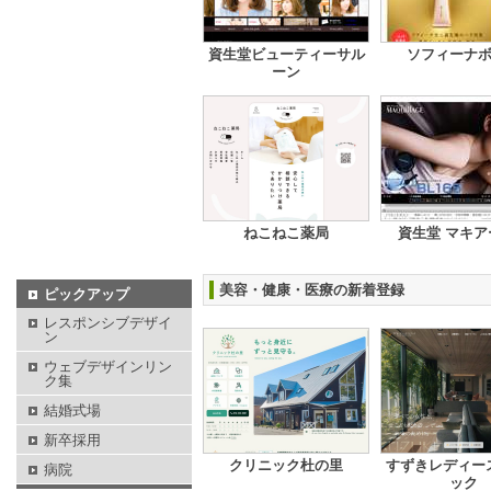
資生堂ビューティーサル
ソフィーナ
ーン
ねこねこ薬局
資生堂 マキア
美容・健康・医療の新着登録
ピックアップ
レスポンシブデザイ
ン
ウェブデザインリン
ク集
結婚式場
新卒採用
クリニック杜の里
すずきレディー
病院
ック