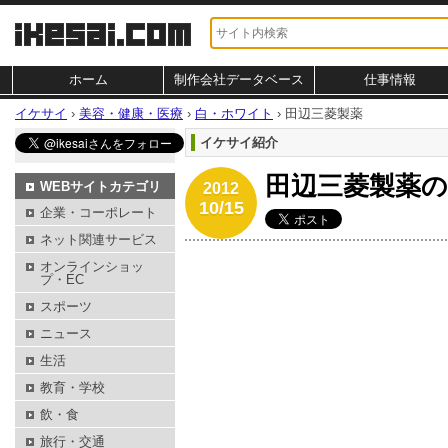
ホーム
制作会社データベース
仕事情報
イケサイ
›
美容・健康・医療
›
白・ホワイト
›
田辺三菱製薬
イケサイ紹介
田辺三菱製薬
WEBサイトカテゴリ
2012
10/15
企業・コーポレート
ネット関連サービス
オンラインショッ
プ・EC
スポーツ
ニュース
生活
教育・学校
飲・食
旅行・交通