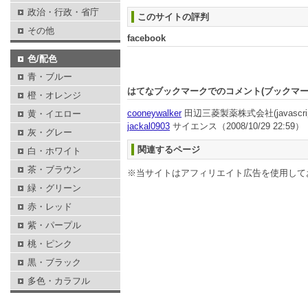
政治・行政・省庁
このサイトの評判
その他
facebook
色/配色
青・ブルー
はてなブックマークでのコメント(ブックマ
橙・オレンジ
cooneywalker
田辺三菱製薬株式会社(javascript in
黄・イエロー
jackal0903
サイエンス
（2008/10/29 22:59）
灰・グレー
関連するページ
白・ホワイト
茶・ブラウン
※当サイトはアフィリエイト広告を使用して
緑・グリーン
赤・レッド
紫・パープル
桃・ピンク
黒・ブラック
多色・カラフル