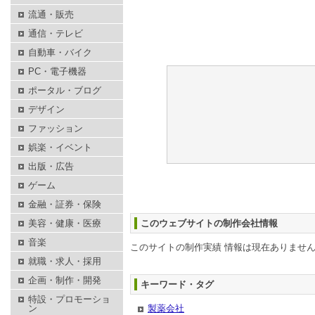
流通・販売
通信・テレビ
自動車・バイク
PC・電子機器
ポータル・ブログ
デザイン
ファッション
娯楽・イベント
出版・広告
ゲーム
金融・証券・保険
美容・健康・医療
このウェブサイトの制作会社情報
音楽
このサイトの制作実績 情報は現在ありませ
就職・求人・採用
企画・制作・開発
キーワード・タグ
特設・プロモーショ
ン
製薬会社