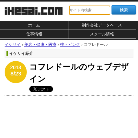
ホーム
制作会社データベース
仕事情報
スクール情報
イケサイ
›
美容・健康・医療
›
桃・ピンク
›
コフレドール
イケサイ紹介
コフレドールのウェブデザ
2013
8/23
イン