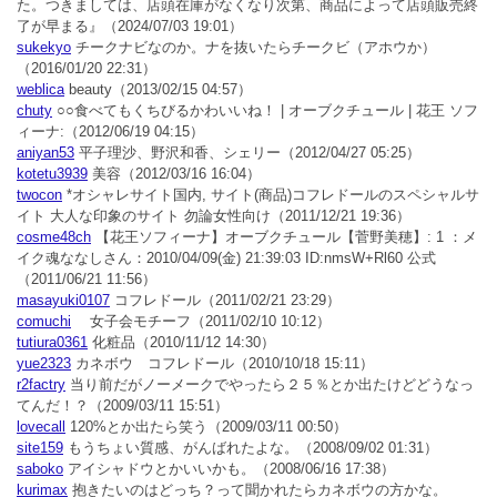
た。つきましては、店頭在庫がなくなり次第、商品によって店頭販売終
了が早まる』
（2024/07/03 19:01）
sukekyo
チークナビなのか。ナを抜いたらチークビ（アホウか）
（2016/01/20 22:31）
weblica
beauty
（2013/02/15 04:57）
chuty
○○食べてもくちびるかわいいね！ | オーブクチュール | 花王 ソフ
ィーナ:
（2012/06/19 04:15）
aniyan53
平子理沙、野沢和香、シェリー
（2012/04/27 05:25）
kotetu3939
美容
（2012/03/16 16:04）
twocon
*オシャレサイト国内, サイト(商品)コフレドールのスペシャルサ
イト 大人な印象のサイト 勿論女性向け
（2011/12/21 19:36）
cosme48ch
【花王ソフィーナ】オーブクチュール【菅野美穂】: 1 ：メ
イク魂ななしさん：2010/04/09(金) 21:39:03 ID:nmsW+Rl60 公式
（2011/06/21 11:56）
masayuki0107
コフレドール
（2011/02/21 23:29）
comuchi
女子会モチーフ
（2011/02/10 10:12）
tutiura0361
化粧品
（2010/11/12 14:30）
yue2323
カネボウ コフレドール
（2010/10/18 15:11）
r2factry
当り前だがノーメークでやったら２５％とか出たけどどうなっ
てんだ！？
（2009/03/11 15:51）
lovecall
120%とか出たら笑う
（2009/03/11 00:50）
site159
もうちょい質感、がんばれたよな。
（2008/09/02 01:31）
saboko
アイシャドウとかいいかも。
（2008/06/16 17:38）
kurimax
抱きたいのはどっち？って聞かれたらカネボウの方かな。