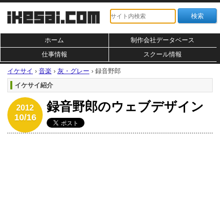
ホーム
制作会社データベース
仕事情報
スクール情報
イケサイ
›
音楽
›
灰・グレー
›
録音野郎
イケサイ紹介
録音野郎のウェブデザイン
2012
10/16