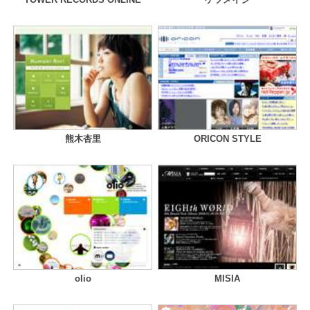
熊木杏里
ORICON STYLE
olio
MISIA