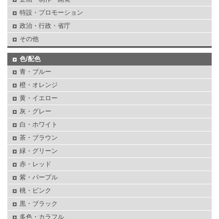
特設・プロモーション
政治・行政・省庁
その他
色/配色
青・ブルー
橙・オレンジ
黄・イエロー
灰・グレー
白・ホワイト
茶・ブラウン
緑・グリーン
赤・レッド
紫・パープル
桃・ピンク
黒・ブラック
多色・カラフル