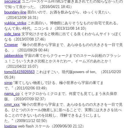
securecat
ユニバースケールHTML5で書き直されてたの知らなかったの
で知って良かった。
（2016/04/21 18:41）
boundary-line
面白いので、お酒を飲みながら、ゆっくり見たい。
（2014/12/09 16:31）
yukkie_strike
これ面白い。博物館にありそうなものが自宅で見れる。
なんて良い時代。ニコンＧＪ
（2013/11/08 14:10）
side_tana
文字化けさせると映画に出てくる良くわからんサイトっぽく
なる
（2013/07/08 17:46）
Crowser
「極小の世界から宇宙まで、あらゆるものの大きさを一目で見
る。」
（2011/09/29 00:44）
jabberokkie
宇宙の果てからクウォークまでのスケール比較のフラッシ
ュ！こういう大きさ比較とかスキだわー。イームズのあれとか！
（2011/04/22 15:07）
tomo31415926563
これはすごい。現代版powers of ten。
（2011/02/20
05:24）
sirop
“果てしない物差しで計る、極小世界から宇宙の果てま
で。”
（2011/02/06 03:49）
nama_co
くそマクロからミクロまで。何度でも見てしまう永久保存
版。
（2010/07/09 02:37）
cmrr_xxx
"極小の世界から宇宙まで、あらゆるものの大きさを一目で見
る。ひとつのスケール(物差し)に並べることで、実際には大きさを比べ
ることのできないものを比較し、理解できるようにしまし
た。"
（2009/11/12 02:50）
lowtime
web flash スケール
（2009/06/30 21:12）