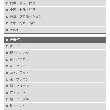
就職・求人・採用
企画・制作・開発
特設・プロモーション
政治・行政・省庁
その他
色/配色
青・ブルー
橙・オレンジ
黄・イエロー
灰・グレー
白・ホワイト
茶・ブラウン
緑・グリーン
赤・レッド
紫・パープル
桃・ピンク