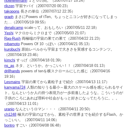
nowheremann
１と０の間。
（2007/07/27 15:24）
rikzen
宇宙ヤバイ
（2007/07/20 00:23）
takopons
長さの単位
（2007/07/12 22:35）
graph
まさにPowers of tTen。ちょっとニコンが好きになってしまっ
た…
（2007/05/19 09:55）
denalicamp
scaleって、おもしろい
（2007/05/11 22:18）
Yeshi
マクロからミクロまで
（2007/05/03 21:07）
Rag-Rush
両極端の宇宙の果ての果て
（2007/04/22 21:23）
robamoto
Powers Of 10 っぽい
（2007/04/21 05:13）
kurobuchi
原始レベルから宇宙まで大きさを実感するコンテンツ。
（2007/04/19 23:46）
kimchi
すっげ
（2007/04/18 01:39）
ns_as
ネタ、というか。かっこいい！！
（2007/04/18 01:13）
drillhands
powers of tenを横スクロールにした感じ
（2007/04/16
19:16）
Lesmains
宇宙の果てから素粒子まで紹介
（2007/04/13 11:17）
kanyama724
人類の知りうる最小～最大のスケール感を感じられるサイ
ト。なんというか人の持つ表現力が一歩前進したような。こういうのが
子供のころにあれば理科や社会がもっと好きになってたろうに。。。
（2007/04/13 11:01）
uranio
なんというロマン・・・
（2007/04/11 20:50）
ch1248
極大の宇宙のはてから、素粒子の世界までを紹介するFlash。か
っこいい。
（2007/04/11 14:06）
bontro
すごい
（2007/04/08 06:48）