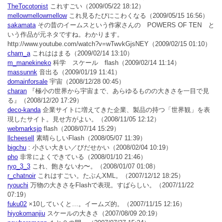
TheTocotonist
これすごい
（2009/05/22 18:12）
mellowmellowmellow
これ見るたびにこわくなる
（2009/05/15 16:56）
sakamata
その昔のイームスという作家さんの POWERS OF TEN と
いう作品が元ネタですね。わかります。
http://www.youtube.com/watch?v=wTwvkGjsNEY
（2009/02/15 01:10）
cham_a
これははまる
（2009/02/14 13:10）
m_manekineko
科学 スケール flash
（2009/02/14 11:14）
massunnk
音出る
（2009/01/19 11:41）
domainforsale
宇宙
（2008/12/28 00:45）
charan
『極小の世界から宇宙まで、あらゆるものの大きさを一目で見
る』
（2008/12/20 17:29）
deco-kanda
企業サイトに増えてきた企業、製品の持つ「世界観」を表
現したサイト。見せ方がよい。
（2008/11/05 12:12）
webmarksjp
flash
（2008/07/14 15:29）
llcheesell
素晴らしいFlash
（2008/05/07 11:39）
bigchu
: 小さい大きい／びだせかい
（2008/02/04 10:19）
pho
非常によくできている
（2008/01/10 21:46）
ryo_3_3
これ、飽きないわ〜。
（2008/01/07 01:08）
r_chatnoir
これはすごい。たぶんXML。
（2007/12/12 18:25）
ryouchi
万物の大きさをFlashで表現。すばらしい。
（2007/11/22
07:19）
fuku02
×10していくと…。イームズ的。
（2007/11/15 12:16）
hiyokomanjiu
スケールの大きさ
（2007/08/09 20:19）