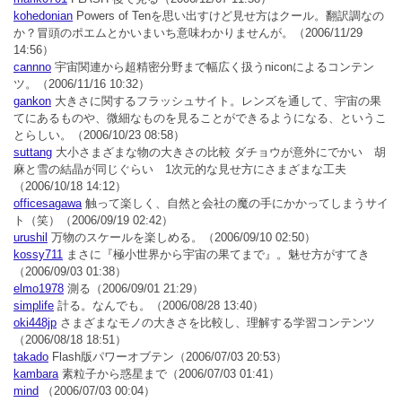
kohedonian
Powers of Tenを思い出すけど見せ方はクール。翻訳調なの
か？冒頭のポエムとかいまいち意味わかりませんが。
（2006/11/29
14:56）
cannno
宇宙関連から超精密分野まで幅広く扱うniconによるコンテン
ツ。
（2006/11/16 10:32）
gankon
大きさに関するフラッシュサイト。レンズを通して、宇宙の果
てにあるものや、微細なものを見ることができるようになる、というこ
とらしい。
（2006/10/23 08:58）
suttang
大小さまざまな物の大きさの比較 ダチョウが意外にでかい 胡
麻と雪の結晶が同じぐらい 1次元的な見せ方にさまざまな工夫
（2006/10/18 14:12）
officesagawa
触って楽しく、自然と会社の魔の手にかかってしまうサイ
ト（笑）
（2006/09/19 02:42）
urushil
万物のスケールを楽しめる。
（2006/09/10 02:50）
kossy711
まさに『極小世界から宇宙の果てまで』。魅せ方がすてき
（2006/09/03 01:38）
elmo1978
測る
（2006/09/01 21:29）
simplife
計る。なんでも。
（2006/08/28 13:40）
oki448jp
さまざまなモノの大きさを比較し、理解する学習コンテンツ
（2006/08/18 18:51）
takado
Flash版パワーオブテン
（2006/07/03 20:53）
kambara
素粒子から惑星まで
（2006/07/03 01:41）
mind
（2006/07/03 00:04）