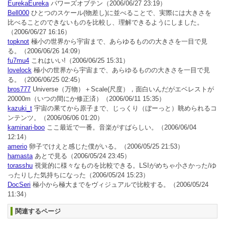
EurekaEureka
パワーズオブテン
（2006/06/27 23:19）
Bell000
ひとつのスケール(物差し)に並べることで、実際には大きさを
比べることのできないものを比較し、理解できるようにしました。
（2006/06/27 16:16）
topknot
極小の世界から宇宙まで、あらゆるものの大きさを一目で見
る。
（2006/06/26 14:09）
fu7mu4
これはいい!
（2006/06/25 15:31）
lovelock
極小の世界から宇宙まで、あらゆるものの大きさを一目で見
る。
（2006/06/25 02:45）
bros777
Universe（万物）＋Scale(尺度），面白いんだがエベレストが
20000m（いつの間にか修正済）
（2006/06/11 15:35）
kazuki_t
宇宙の果てから原子まで、じっくり（ぼーっと）眺められるコ
ンテンツ。
（2006/06/06 01:20）
kaminari-boo
ここ最近で一番。音楽がすばらしい。
（2006/06/04
12:14）
amerio
卵子でけえと感じた僕がいる。
（2006/05/25 21:53）
hamasta
あとで見る
（2006/05/24 23:45）
torasshu
視覚的に様々なものを比較できる。LSIがめちゃ小さかった/ゆ
ったりした気持ちになった
（2006/05/24 15:23）
DocSeri
極小から極大までをヴィジュアルで比較する。
（2006/05/24
11:34）
関連するページ