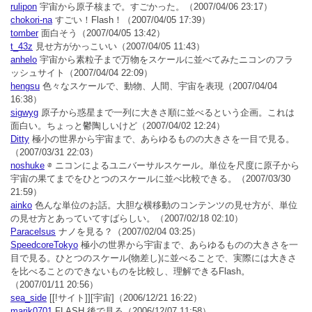
rulipon
宇宙から原子核まで。すごかった。
（2007/04/06 23:17）
chokori-na
すごい！Flash！
（2007/04/05 17:39）
tomber
面白そう
（2007/04/05 13:42）
t_43z
見せ方がかっこいい
（2007/04/05 11:43）
anhelo
宇宙から素粒子まで万物をスケールに並べてみたニコンのフラ
ッシュサイト
（2007/04/04 22:09）
hengsu
色々なスケールで、動物、人間、宇宙を表現
（2007/04/04
16:38）
sigwyg
原子から惑星まで一列に大きさ順に並べるという企画。これは
面白い。ちょっと鬱陶しいけど
（2007/04/02 12:24）
Ditty
極小の世界から宇宙まで、あらゆるものの大きさを一目で見る。
（2007/03/31 22:03）
noshuke
⊗ ニコンによるユニバーサルスケール。単位を尺度に原子から
宇宙の果てまでをひとつのスケールに並べ比較できる。
（2007/03/30
21:59）
ainko
色んな単位のお話。大胆な横移動のコンテンツの見せ方が、単位
の見せ方とあっていてすばらしい。
（2007/02/18 02:10）
Paracelsus
ナノを見る？
（2007/02/04 03:25）
SpeedcoreTokyo
極小の世界から宇宙まで、あらゆるものの大きさを一
目で見る。ひとつのスケール(物差し)に並べることで、実際には大きさ
を比べることのできないものを比較し、理解できるFlash。
（2007/01/11 20:56）
sea_side
[[!サイト]][宇宙]
（2006/12/21 16:22）
marik0701
FLASH 後で見る
（2006/12/07 11:58）