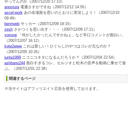
やってんのか
（2007/12/20 17:13）
anomura
電通さすがですね
（2007/12/12 14:55）
axcel-work
あの名場面を思いのとおりに実況しよう！
（2007/12/10
09:49）
benriweb
サッカー
（2007/12/09 19:15）
zesh
さかつくを思い出す・・・
（2007/12/09 17:11）
yomogi
「何がしたかったんですかねぇ」など辛口コメントが面白い。
（2007/12/07 16:12）
kote2www
これは新しい！ひぐらしのやつはコレが元なのか？
（2007/12/05 10:26）
junta1999
ニコニコネタになるんだろうか？
（2007/12/04 22:54）
ashitano244
面白すぎるコレ。セルジオと松木の音声を動画に乗せて遊
ぶ。
（2007/12/01 22:38）
関連するページ
※当サイトはアフィリエイト広告を使用しております。