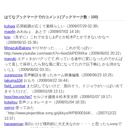
はてなブックマークでのコメント(ブックマーク数：
100
)
kohagi
応用範囲が広くて素晴らしい
（2009/07/29 02:38）
mag4n
みれねぇ、あとで
（2009/07/02 14:18）
kno
（見ずに）これでせるじおPとか松木Pとかできないかなー
（2009/06/15 15:36）
MinazukiBakera
やりやがった……。これが元っぽい:
http://www.youtube.com/watch?v=6owSbPER4Xw
（2009/06/02 20:22）
mayuki
エディタがバグってて,作っている途中に変になったのでがんば
って直して保存したら別な風に変になってたので以下略(しかも消せな
いし)。
（2009/06/02 03:31）
zuranozora
音声解説を使ったホーム映像編集
（2008/06/23 10:25）
takuma104
おもろ
（2008/04/22 16:44）
field_combat
まだ試してないけど、面白そう。ドジョウがいっぱい出て
きそうだけど。
（2008/01/09 13:11）
hoochiecoochie7
セルジオ越後＆松木安太郎
（2008/01/07 19:17）
koteitsu
音声ジェネレーター
（2008/01/04 18:33）
seiryo
使ってみた
「http://www.projectblue.sony.jp/jikkyo/#/PB000164/」
（2007/12/22
13:37）
hanageman
面白いけど権利的に大丈夫なのか・・・と思ったらsonyで