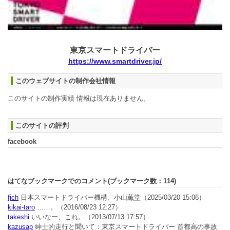
東京スマートドライバー
https://www.smartdriver.jp/
このウェブサイトの制作会社情報
このサイトの制作実績 情報は現在ありません。
このサイトの評判
facebook
はてなブックマークでのコメント(ブックマーク数：
114
)
fjch
日本スマートドライバー機構、小山薫堂
（2025/03/20 15:06）
kikai-taro
……。
（2016/08/23 12:27）
takeshi
いいなー、これ。
（2013/07/13 17:57）
kazusap
紳士的走行と聞いて：東京スマートドライバー 首都高の事故