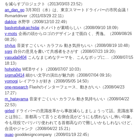
を減らすプロジェクト
（2013/03/03 23:52）
an_dan_go
3月30日（水）は、東京スマートドライバーの市民会議！
#smartdriver
（2011/03/29 22:11）
dakkie
水野学
（2008/12/10 22:49）
basketobakaichidai
ホメパトが素晴らしい
（2008/09/10 18:09）
y-mots
企画の頭からロゴのデザインまで面白く、秀逸。
（2008/08/26
08:25）
stylus
音楽すごくいい カラフル 動き気持ちいい
（2008/08/19 10:48）
sgni
自分の意見を書いて共感者をさがす
（2008/07/23 19:20）
yasuda0404
こんなまじめなテーマを、こんなポップに…
（2008/07/15
18:13）
hohohiho
WEBサイト
（2008/07/07 10:03）
sigma0414
細かい文字の演出が魅力的
（2008/07/04 09:16）
yomogi
レイアウトが好き
（2008/05/05 14:50）
one-research
Flashのインターフェース、動きがいい
（2008/04/23
17:27）
m_hatayama
音楽すごくいい カラフル 動き気持ちいい
（2008/04/22
22:53）
girled
ドライバーの意識改革から事故減らしましょうって話。意識改革
とは別に、首都高って言うと右側合流がどうにも慣れないし怖い印象。
今も現役でバリバリ使われてる首都高なので難しいかもしれないけど、
合流やジャンク
（2008/04/22 15:21）
quao
gooddesigncompany
（2008/01/19 22:45）