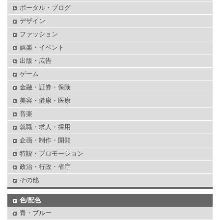
ポータル・ブログ
デザイン
ファッション
娯楽・イベント
出版・広告
ゲーム
金融・証券・保険
美容・健康・医療
音楽
就職・求人・採用
企画・制作・開発
特設・プロモーション
政治・行政・省庁
その他
色/配色
青・ブルー