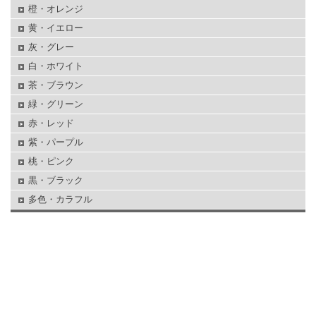
橙・オレンジ
黄・イエロー
灰・グレー
白・ホワイト
茶・ブラウン
緑・グリーン
赤・レッド
紫・パープル
桃・ピンク
黒・ブラック
多色・カラフル