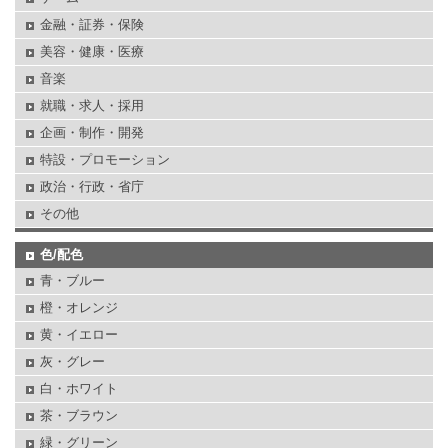
金融・証券・保険
美容・健康・医療
音楽
就職・求人・採用
企画・制作・開発
特設・プロモーション
政治・行政・省庁
その他
色/配色
青・ブルー
橙・オレンジ
黄・イエロー
灰・グレー
白・ホワイト
茶・ブラウン
緑・グリーン