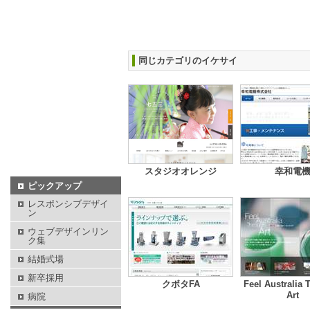
同じカテゴリのイケサイ
スタジオオレンジ
幸和電
ピックアップ
レスポンシブデザイ
ン
ウェブデザインリン
ク集
結婚式場
新卒採用
クボタFA
Feel Australia
Art
病院