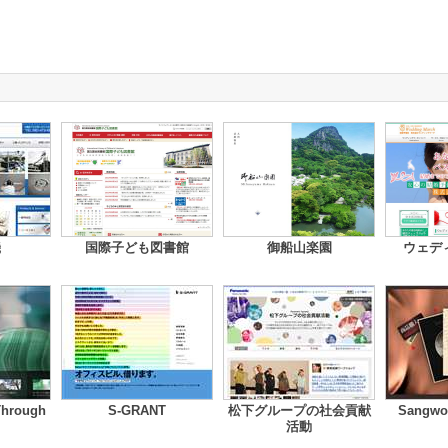
機
国際子ども図書館
御船山楽園
ウェデ
 Through
S-GRANT
松下グループの社会貢献
Sangwo
活動