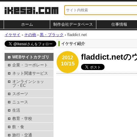
ホーム
制作会社データベース
仕事情報
イケサイ
›
その他
›
黒・ブラック
›
fladdict.net
イケサイ紹介
fladdict.n
WEBサイトカテゴリ
2012
10/15
企業・コーポレート
ネット関連サービス
オンラインショッ
プ・EC
スポーツ
ニュース
生活
教育・学校
飲・食
旅行・交通