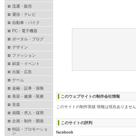
流通・販売
通信・テレビ
自動車・バイク
PC・電子機器
ポータル・ブログ
デザイン
ファッション
娯楽・イベント
出版・広告
ゲーム
金融・証券・保険
美容・健康・医療
このウェブサイトの制作会社情報
音楽
このサイトの制作実績 情報は現在ありませ
就職・求人・採用
企画・制作・開発
このサイトの評判
特設・プロモーショ
facebook
ン