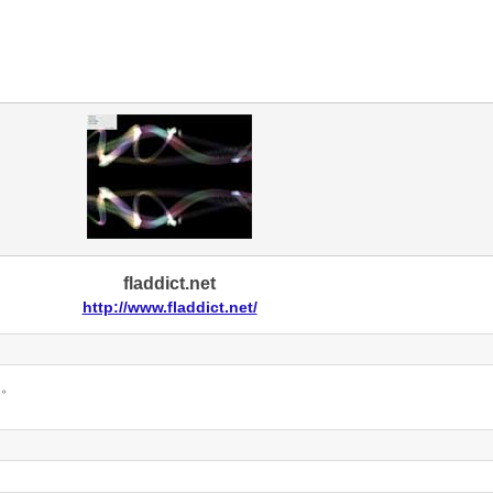
fladdict.net
http://www.fladdict.net/
ん。