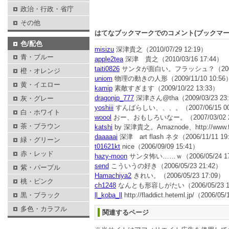
政治・行政・省庁
その他
はてなブックマークでのコメント(ブックマ
色/配色
misizu
深津貴之
（2010/07/29 12:19）
青・ブルー
apple2tea
深津 貴之
（2010/03/16 17:44）
taiti0826
サンタが面白い。フラッシュ？
（200
橙・オレンジ
uniom
物理の動きの人形
（2009/11/10 10:56
黄・イエロー
kamip
素敵すぎます
（2009/10/22 13:33）
dragonjp_777
深津さん@tha
（2009/03/23 23
灰・グレー
yoshiii
すんばらしい、、、。
（2007/06/15 0
白・ホワイト
woool
おー、おもしろいなー。
（2007/03/02
茶・ブラウン
katshi
by 深津貴之。Amaznode、http://www.fla
daaaaai
深津 art flash ネタ
（2006/11/11 19
緑・グリーン
t01621kt
nice
（2006/09/09 15:41）
赤・レッド
hazy-moon
サンタ怖い……ｗ
（2006/05/24 1
send
こういうの好き
（2006/05/23 21:42）
紫・パープル
Hamachiya2
きれい。
（2006/05/23 17:09）
桃・ピンク
ch1248
なんとも形容しがたい
（2006/05/23 
黒・ブラック
ll_koba_ll
http://fladdict.heteml.jp/
（2006/05/
多色・カラフル
関連するページ