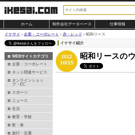
ホーム
制作会社データベース
仕事情報
イケサイ
›
企業・コーポレート
›
赤・レッド
›
昭和リース
イケサイ紹介
昭和リースの
WEBサイトカテゴリ
2012
10/15
企業・コーポレート
ネット関連サービス
オンラインショッ
プ・EC
スポーツ
ニュース
生活
教育・学校
飲・食
旅行・交通