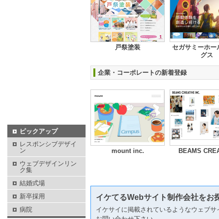
戸祭塗装
セガサミーホー
グス
企業・コーポレートの新着登録
ピックアップ
レスポンシブデザイ
ン
mount inc.
BEAMS CREA
ウェブデザインリン
ク集
結婚式場
新卒採用
イケてるWebサイト制作会社をお
病院
イケサイに掲載されているようなウェブサ
お問い合わせ下さい。