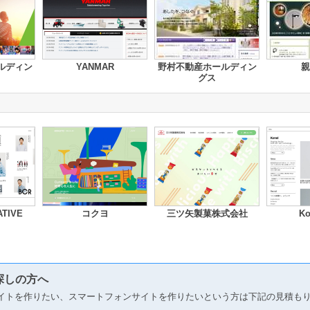
ルディン
YANMAR
野村不動産ホールディン
親
グス
TIVE
コクヨ
三ツ矢製菓株式会社
Ko
探しの方へ
イトを作りたい、スマートフォンサイトを作りたいという方は下記の見積も