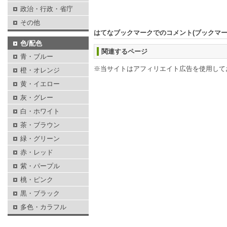
政治・行政・省庁
その他
はてなブックマークでのコメント(ブックマ
色/配色
関連するページ
青・ブルー
※当サイトはアフィリエイト広告を使用して
橙・オレンジ
黄・イエロー
灰・グレー
白・ホワイト
茶・ブラウン
緑・グリーン
赤・レッド
紫・パープル
桃・ピンク
黒・ブラック
多色・カラフル