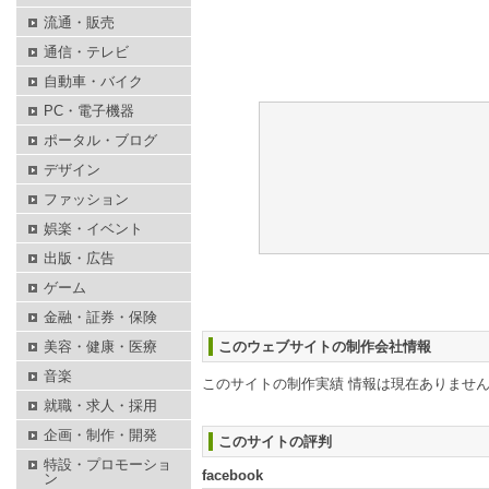
流通・販売
通信・テレビ
自動車・バイク
PC・電子機器
ポータル・ブログ
デザイン
ファッション
娯楽・イベント
出版・広告
ゲーム
金融・証券・保険
美容・健康・医療
このウェブサイトの制作会社情報
音楽
このサイトの制作実績 情報は現在ありませ
就職・求人・採用
企画・制作・開発
このサイトの評判
特設・プロモーショ
facebook
ン