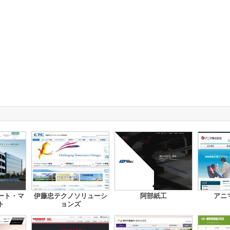
ート・マ
伊藤忠テクノソリューシ
阿部紙工
アニ
ト
ョンズ