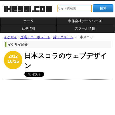
ホーム
制作会社データベース
仕事情報
スクール情報
イケサイ
›
企業・コーポレート
›
緑・グリーン
›
日本スコラ
イケサイ紹介
日本スコラのウェブデザイ
2012
10/15
ン