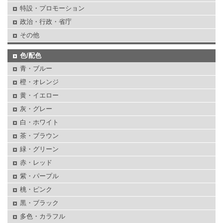
特設・プロモーション
政治・行政・省庁
その他
色/配色
青・ブルー
橙・オレンジ
黄・イエロー
灰・グレー
白・ホワイト
茶・ブラウン
緑・グリーン
赤・レッド
紫・パープル
桃・ピンク
黒・ブラック
多色・カラフル