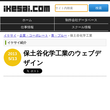
ホーム
制作会社データベース
仕事情報
スクール情報
イケサイ
›
企業・コーポレート
›
青・ブルー
›
保土谷化学工業
イケサイ紹介
保土谷化学工業のウェブデ
2013
5/13
ザイン